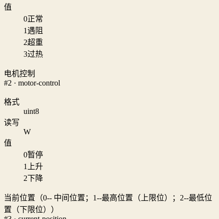
值
0
正常
1
遇阻
2
超重
3
过热
电机控制
#2 · motor-control
格式
uint8
读写
W
值
0
暂停
1
上升
2
下降
当前位置（0-- 中间位置；1--最高位置（上限位）；2--最低位
置（下限位））
#3 · current-position