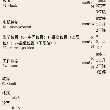
故障
uint8
/
#1 · fault
2
超重
N
3
过热
0
暂停
电机控制
uint8
W
1
上升
#2 · motor-control
2
下降
0 ~
当前位置（0-- 中间位置；1--最高位置（上限
R
2，步
uint8
/
位）；2--最低位置（下限位））
N
长 1
#3 · current-position
0
停止
R
1
上升
工作状态
uint8
/
#4 · status
2
下降
N
3
暂停
故障
#1 · fault
格式
uint8
读写
R / N