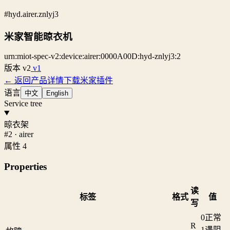
#hyd.airer.znlyj3
米家智能晾衣机
urn:miot-spec-v2:device:airer:0000A00D:hyd-znlyj3:2
版本
v2
v1
← 返回产品详情
下载米家插件
语言
中文
English
Service tree
晾衣架
#2 · airer
属性 4
Properties
读
标签
格式
值
写
0
正常
R
1
遇阻