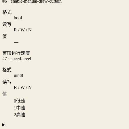
#6 · enable-manual-draw-curtain
格式
bool
读写
R / W / N
值
—
窗帘运行速度
#7 · speed-level
格式
uint8
读写
R / W / N
值
0
低速
1
中速
2
高速