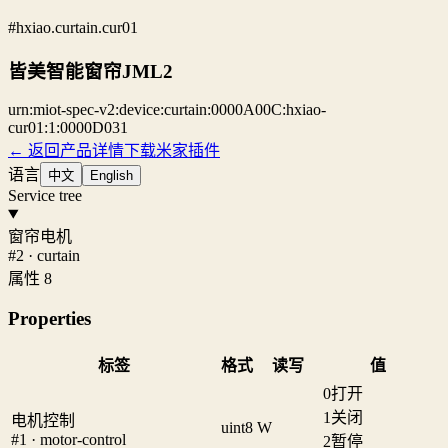
#hxiao.curtain.cur01
皆美智能窗帘JML2
urn:miot-spec-v2:device:curtain:0000A00C:hxiao-
cur01:1:0000D031
← 返回产品详情
下载米家插件
语言
中文
English
Service tree
窗帘电机
#2 · curtain
属性 8
Properties
标签
格式
读写
值
0
打开
1
关闭
电机控制
uint8
W
#1 · motor-control
2
暂停