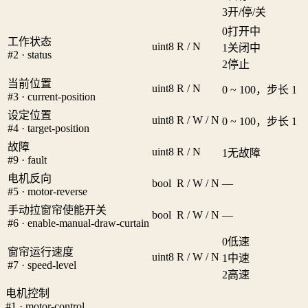
3
开/停/关
0
打开中
工作状态
uint8
R / N
1
关闭中
#2 · status
2
停止
当前位置
uint8
R / N
0 ~ 100，步长 1
#3 · current-position
设定位置
uint8
R / W / N
0 ~ 100，步长 1
#4 · target-position
故障
uint8
R / N
1
无故障
#9 · fault
电机反向
bool
R / W / N
—
#5 · motor-reverse
手动拉窗帘使能开关
bool
R / W / N
—
#6 · enable-manual-draw-curtain
0
低速
窗帘运行速度
uint8
R / W / N
1
中速
#7 · speed-level
2
高速
电机控制
#1 · motor-control