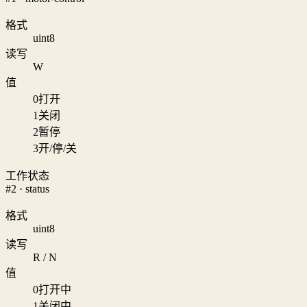
格式
uint8
读写
W
值
0
打开
1
关闭
2
暂停
3
开/停/关
工作状态
#2 · status
格式
uint8
读写
R / N
值
0
打开中
1
关闭中