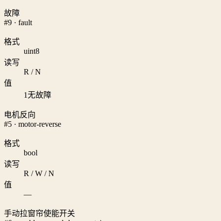
故障
#9 · fault
格式
uint8
读写
R / N
值
1
无故障
电机反向
#5 · motor-reverse
格式
bool
读写
R / W / N
值
—
手动拉窗帘使能开关