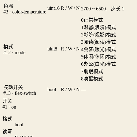
色温
uint16
R / W / N
2700 ~ 6500，步长 1
#3 · color-temperature
0
正常模式
1
温馨(浪漫)模式
2
影院(观影)模式
3
阅读(阅读)模式
模式
uint8
R / W / N
4
会客(暖光)模式
#12 · mode
5
休闲(休闲)模式
6
办公(白光)模式
7
助眠模式
8
唤醒模式
凌动开关
bool
R / W / N
—
#13 · flex-switch
开关
#1 · on
格式
bool
读写