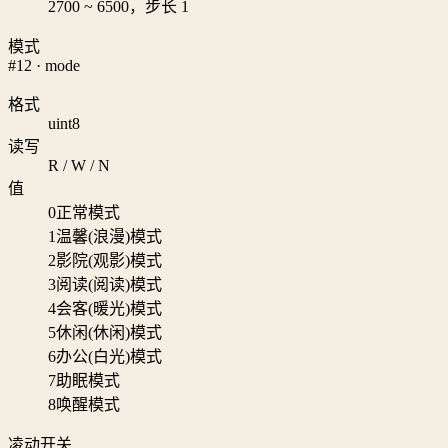
2700 ~ 6500，步长 1
模式
#12 · mode
格式
uint8
读写
R / W / N
值
0
正常模式
1
温馨(浪漫)模式
2
影院(观影)模式
3
阅读(阅读)模式
4
会客(暖光)模式
5
休闲(休闲)模式
6
办公(白光)模式
7
助眠模式
8
唤醒模式
凌动开关