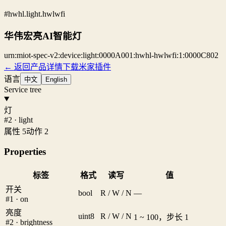
#hwhl.light.hwlwfi
华伟宏亮AI智能灯
urn:miot-spec-v2:device:light:0000A001:hwhl-hwlwfi:1:0000C802
← 返回产品详情
下载米家插件
语言
中文
English
Service tree
灯
#2 · light
属性 5
动作 2
Properties
标签
格式
读写
值
开关
bool
R / W / N
—
#1 · on
亮度
uint8
R / W / N
1 ~ 100，步长 1
#2 · brightness