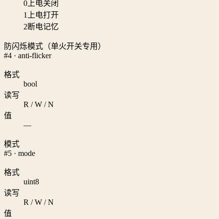
0
上电关闭
1
上电打开
2
断电记忆
防闪烁模式（单火开关专用）
#4 · anti-flicker
格式
bool
读写
R / W / N
值
—
模式
#5 · mode
格式
uint8
读写
R / W / N
值