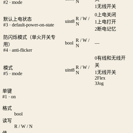
N
#2 · mode
1
无线开关
0
上电关闭
R / W /
默认上电状态
uint8
1
上电打开
N
#3 · default-power-on-state
2
断电记忆
防闪烁模式（单火开关专
R / W /
bool
—
用）
N
#4 · anti-flicker
0
有线和无线开
关
R / W /
模式
uint8
1
无线开关
N
#5 · mode
2
Flex
3
Jog
单键
#1 · on
格式
bool
读写
R / W / N