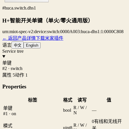
#huca.switch.dhs1
H+智能开关单键（单火/零火通用版）
urn:miot-spec-v2:device:switch:0000A003:huca-dhs1:1:0000C808
← 返回产品详情
下载米家插件
语言
中文
English
Service tree
单键
#2 · switch
属性 5
动作 1
Properties
标签
格式
读写
值
R / W /
单键
bool
—
N
#1 · on
0
有线和无线开
R / W /
模式
uint8
关