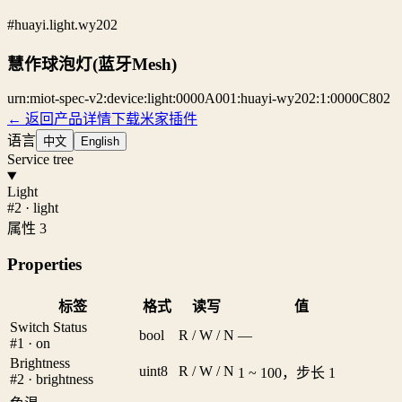
#huayi.light.wy202
慧作球泡灯(蓝牙Mesh)
urn:miot-spec-v2:device:light:0000A001:huayi-wy202:1:0000C802
← 返回产品详情
下载米家插件
语言
中文
English
Service tree
Light
#2 · light
属性 3
Properties
标签
格式
读写
值
Switch Status
bool
R / W / N
—
#1 · on
Brightness
uint8
R / W / N
1 ~ 100，步长 1
#2 · brightness