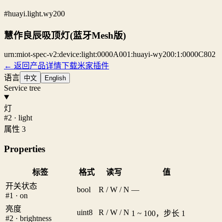
#huayi.light.wy200
慧作良辰吸顶灯(蓝牙Mesh版)
urn:miot-spec-v2:device:light:0000A001:huayi-wy200:1:0000C802
← 返回产品详情
下载米家插件
语言
中文
English
Service tree
灯
#2 · light
属性 3
Properties
标签
格式
读写
值
开关状态
bool
R / W / N
—
#1 · on
亮度
uint8
R / W / N
1 ~ 100，步长 1
#2 · brightness