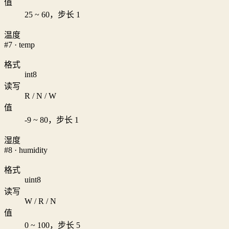
值
25 ~ 60，步长 1
温度
#7 · temp
格式
int8
读写
R / N / W
值
-9 ~ 80，步长 1
湿度
#8 · humidity
格式
uint8
读写
W / R / N
值
0 ~ 100，步长 5