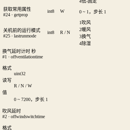
4
低-固定
获取常用属性
int8
W
0 ~ 1，步长 1
#24 · getprop
1
吹风
2
暖风
关机前的运行模式
int8
R / N
#25 · lastrunmode
3
换气
4
除湿
换气延时计时 秒
#1 · offventilationtime
格式
uint32
读写
R / N / W
值
0 ~ 7200，步长 1
吹风延时
#2 · offwindswitchtime
格式