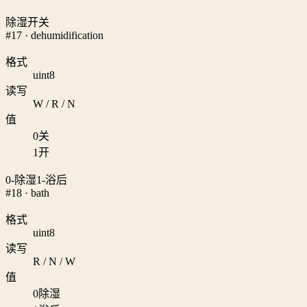
除湿开关
#17 · dehumidification
格式
uint8
读写
W / R / N
值
0
关
1
开
0-除湿1-浴后
#18 · bath
格式
uint8
读写
R / N / W
值
0
除湿