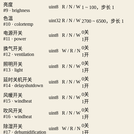
亮度
uint8
R / N / W
1 ~ 100，步长 1
#9 · brighness
色温
uint32
R / N / W
2700 ~ 6500，步长 1
#10 · colortemp
0
关
电源开关
uint8
R / N / W
#11 · power
1
开
0
关
换气开关
uint8
W / R / N
#12 · ventilation
1
开
0
关
照明开关
uint8
R / N / W
#13 · light
1
开
0
关
延时关机开关
uint8
R / N / W
#14 · delayshutdown
1
开
0
关
风暖开关
uint8
R / N / W
#15 · windheat
1
开
0
关
吹风开关
uint8
R / N / W
#16 · windheat
1
开
0
关
除湿开关
uint8
W / R / N
#17 · dehumidification
1
开