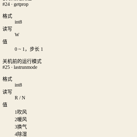
#24 · getprop
格式
int8
读写
W
值
0 ~ 1，步长 1
关机前的运行模式
#25 · lastrunmode
格式
int8
读写
R / N
值
1
吹风
2
暖风
3
换气
4
除湿