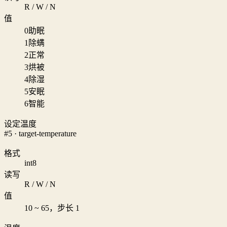
R / W / N
值
0
助眠
1
除螨
2
正常
3
烘被
4
除湿
5
安眠
6
智能
设定温度
#5 · target-temperature
格式
int8
读写
R / W / N
值
10 ~ 65，步长 1