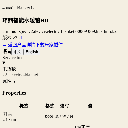
#huadn.blanket.hd
环鼎智能水暖毯HD
urn:miot-spec-v2:device:electric-blanket:0000A069:huadn-hd:2
版本
v2
v1
← 返回产品详情
下载米家插件
语言
中文
English
Service tree
电热毯
#2 · electric-blanket
属性 5
Properties
标签
格式
读写
值
开关
bool
R / W / N
—
#1 · on
149
正常