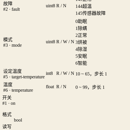
故障
uint8
R / N
144
超温
#2 · fault
145
传感器故障
0
助眠
1
除螨
2
正常
模式
uint8
R / W / N
3
烘被
#3 · mode
4
除湿
5
安眠
6
智能
设定温度
int8
R / W / N
10 ~ 65，步长 1
#5 · target-temperature
温度
float
R / N
0 ~ 99，步长 1
#6 · temperature
开关
#1 · on
格式
bool
读写