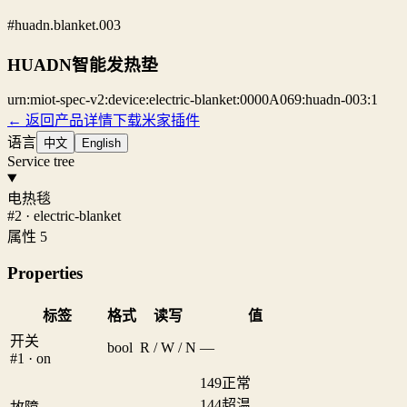
#huadn.blanket.003
HUADN智能发热垫
urn:miot-spec-v2:device:electric-blanket:0000A069:huadn-003:1
← 返回产品详情
下载米家插件
语言
中文
English
Service tree
电热毯
#2 · electric-blanket
属性 5
Properties
标签
格式
读写
值
开关
bool
R / W / N
—
#1 · on
149
正常
144
超温