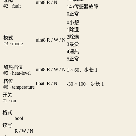
故障
uint8
R / N
#2 · fault
145
传感器故障
0
正常
0
小憩
1
除湿
2
除螨
模式
uint8
R / W / N
#3 · mode
3
最爱
4
速热
5
正常
加热档位
uint8
R / W / N
1 ~ 60，步长 1
#5 · heat-level
档位
float
R / N
-30 ~ 100，步长 1
#6 · temperature
开关
#1 · on
格式
bool
读写
R / W / N