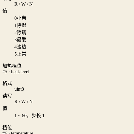
R / W / N
值
0
小憩
1
除湿
2
除螨
3
最爱
4
速热
5
正常
加热档位
#5 · heat-level
格式
uint8
读写
R / W / N
值
1 ~ 60，步长 1
档位
#6 · temperature