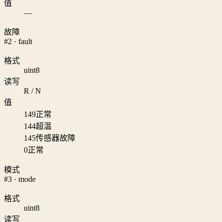
值
—
故障
#2 · fault
格式
uint8
读写
R / N
值
149
正常
144
超温
145
传感器故障
0
正常
模式
#3 · mode
格式
uint8
读写