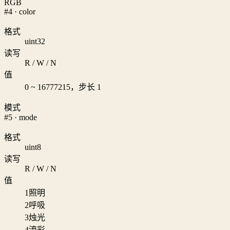
RGB
#4 · color
格式
uint32
读写
R / W / N
值
0 ~ 16777215，步长 1
模式
#5 · mode
格式
uint8
读写
R / W / N
值
1
照明
2
呼吸
3
烛光
4
流彩