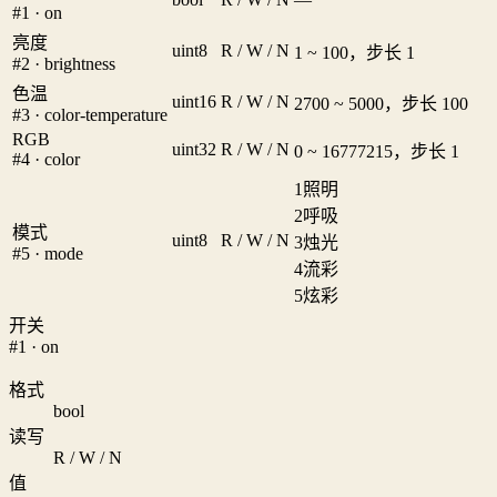
#1 · on
亮度
uint8
R / W / N
1 ~ 100，步长 1
#2 · brightness
色温
uint16
R / W / N
2700 ~ 5000，步长 100
#3 · color-temperature
RGB
uint32
R / W / N
0 ~ 16777215，步长 1
#4 · color
1
照明
2
呼吸
模式
uint8
R / W / N
3
烛光
#5 · mode
4
流彩
5
炫彩
开关
#1 · on
格式
bool
读写
R / W / N
值