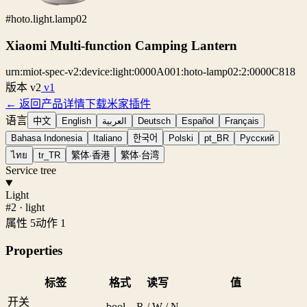
#hoto.light.lamp02
Xiaomi Multi-function Camping Lantern
urn:miot-spec-v2:device:light:0000A001:hoto-lamp02:2:0000C818
版本
v2
v1
← 返回产品详情
下载米家插件
语言
中文
English
العربية
Deutsch
Español
Français
Bahasa Indonesia
Italiano
한국어
Polski
pt_BR
Русский
ไทย
tr_TR
繁体·香港
繁体·台湾
Service tree
Light
#2 · light
属性 5
动作 1
Properties
标签
格式
读写
值
开关
bool
R / W / N
—