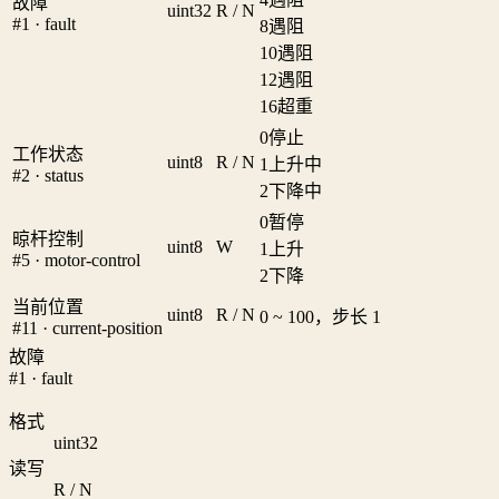
故障
uint32
R / N
#1 · fault
8
遇阻
10
遇阻
12
遇阻
16
超重
0
停止
工作状态
uint8
R / N
1
上升中
#2 · status
2
下降中
0
暂停
晾杆控制
uint8
W
1
上升
#5 · motor-control
2
下降
当前位置
uint8
R / N
0 ~ 100，步长 1
#11 · current-position
故障
#1 · fault
格式
uint32
读写
R / N