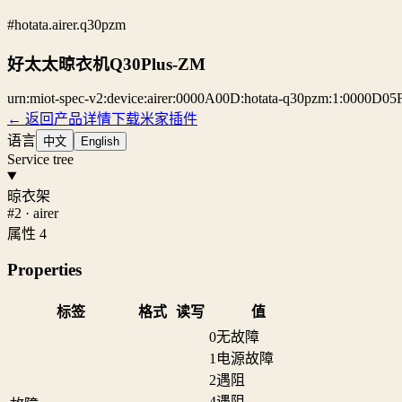
#hotata.airer.q30pzm
好太太晾衣机Q30Plus-ZM
urn:miot-spec-v2:device:airer:0000A00D:hotata-q30pzm:1:0000D05
← 返回产品详情
下载米家插件
语言
中文
English
Service tree
晾衣架
#2 · airer
属性 4
Properties
标签
格式
读写
值
0
无故障
1
电源故障
2
遇阻
4
遇阻