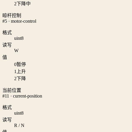
2
下降中
晾杆控制
#5 · motor-control
格式
uint8
读写
W
值
0
暂停
1
上升
2
下降
当前位置
#11 · current-position
格式
uint8
读写
R / N