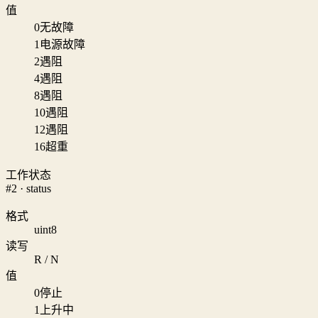
值
0
无故障
1
电源故障
2
遇阻
4
遇阻
8
遇阻
10
遇阻
12
遇阻
16
超重
工作状态
#2 · status
格式
uint8
读写
R / N
值
0
停止
1
上升中