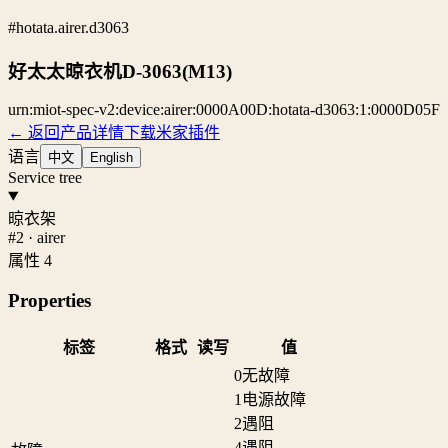
#hotata.airer.d3063
好太太晾衣机D-3063(M13)
urn:miot-spec-v2:device:airer:0000A00D:hotata-d3063:1:0000D05F
← 返回产品详情
下载米家插件
语言
中文
English
Service tree
晾衣架
#2 · airer
属性 4
Properties
标签
格式
读写
值
0
无故障
1
电源故障
2
遇阻
4
遇阻