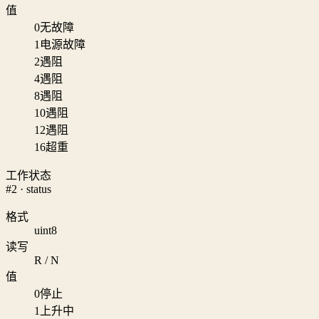
值
0
无故障
1
电源故障
2
遇阻
4
遇阻
8
遇阻
10
遇阻
12
遇阻
16
超重
工作状态
#2 · status
格式
uint8
读写
R / N
值
0
停止
1
上升中