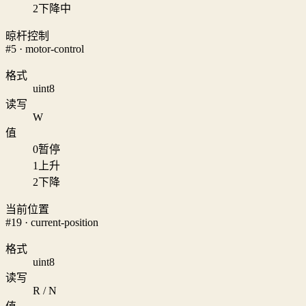
2
下降中
晾杆控制
#5 · motor-control
格式
uint8
读写
W
值
0
暂停
1
上升
2
下降
当前位置
#19 · current-position
格式
uint8
读写
R / N