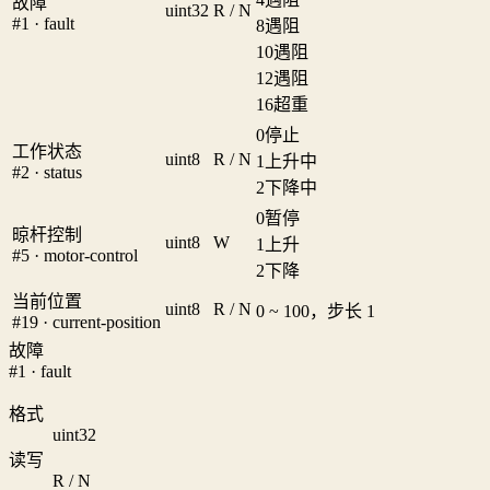
故障
uint32
R / N
#1 · fault
8
遇阻
10
遇阻
12
遇阻
16
超重
0
停止
工作状态
uint8
R / N
1
上升中
#2 · status
2
下降中
0
暂停
晾杆控制
uint8
W
1
上升
#5 · motor-control
2
下降
当前位置
uint8
R / N
0 ~ 100，步长 1
#19 · current-position
故障
#1 · fault
格式
uint32
读写
R / N