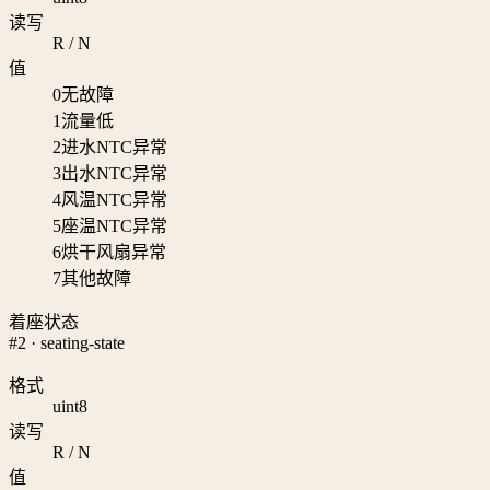
读写
R / N
值
0
无故障
1
流量低
2
进水NTC异常
3
出水NTC异常
4
风温NTC异常
5
座温NTC异常
6
烘干风扇异常
7
其他故障
着座状态
#2 · seating-state
格式
uint8
读写
R / N
值