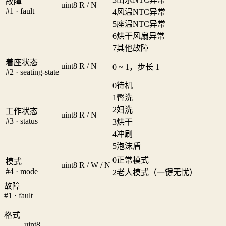
故障
uint8
R / N
#1 · fault
4
风温NTC异常
5
座温NTC异常
6
烘干风扇异常
7
其他故障
着座状态
uint8
R / N
0 ~ 1，步长 1
#2 · seating-state
0
待机
1
臀洗
2
妇洗
工作状态
uint8
R / N
#3 · status
3
烘干
4
冲刷
5
泡沫盾
0
正常模式
模式
uint8
R / W / N
#4 · mode
2
老人模式（一键无忧）
故障
#1 · fault
格式
uint8