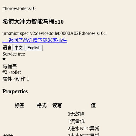
#horow.toilet.s10
希箭大冲力智能马桶S10
urn:miot-spec-v2:device:toilet:0000A02E:horow-s10:1
← 返回产品详情
下载米家插件
语言
中文
English
Service tree
马桶盖
#2 · toilet
属性 4
动作 1
Properties
标签
格式
读写
值
0
无故障
1
流量低
2
进水NTC异常
3
出水NTC异常