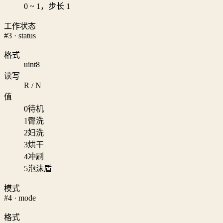
0 ~ 1，步长 1
工作状态
#3 · status
格式
uint8
读写
R / N
值
0
待机
1
臀洗
2
妇洗
3
烘干
4
冲刷
5
泡沫盾
模式
#4 · mode
格式