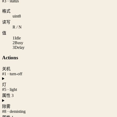
#3 · status
格式
uint8
读写
R / N
值
1
Idle
2
Busy
3
Delay
Actions
关机
#1 · turn-off
灯
#5 · light
属性 3
除雾
#8 · demisting