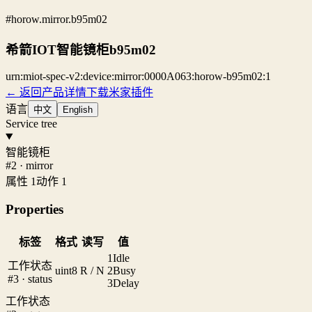
#horow.mirror.b95m02
希箭IOT智能镜柜b95m02
urn:miot-spec-v2:device:mirror:0000A063:horow-b95m02:1
← 返回产品详情
下载米家插件
语言
中文
English
Service tree
智能镜柜
#2 · mirror
属性 1
动作 1
Properties
标签
格式
读写
值
1
Idle
工作状态
uint8
R / N
2
Busy
#3 · status
3
Delay
工作状态