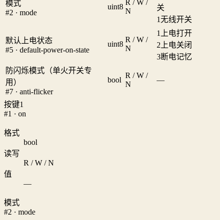
R / W /
模式
uint8
关
N
#2 · mode
1
无线开关
1
上电打开
R / W /
默认上电状态
uint8
2
上电关闭
N
#5 · default-power-on-state
3
断电记忆
防闪烁模式（单火开关专
R / W /
bool
—
用）
N
#7 · anti-flicker
按键1
#1 · on
格式
bool
读写
R / W / N
值
—
模式
#2 · mode