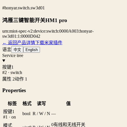
#honyar.switch.sw3d01
鸿雁三键智能开关HM1 pro
urn:miot-spec-v2:device:switch:0000A003:honyar-
sw3d01:1:0000D042
← 返回产品详情
下载米家插件
语言
中文
English
Service tree
按键1
#2 · switch
属性 2
动作 1
Properties
标签
格式
读写
值
按键1
bool
R / W / N
—
#1 · on
0
有线和无线开关
模式