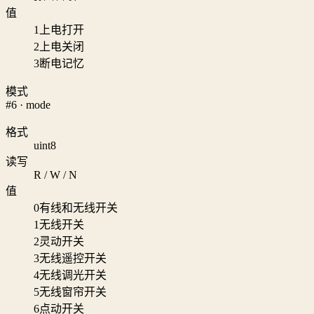
值
1
上电打开
2
上电关闭
3
断电记忆
模式
#6 · mode
格式
uint8
读写
R / W / N
值
0
有线和无线开关
1
无线开关
2
灵动开关
3
无线遥控开关
4
无线调光开关
5
无线窗帘开关
6
点动开关