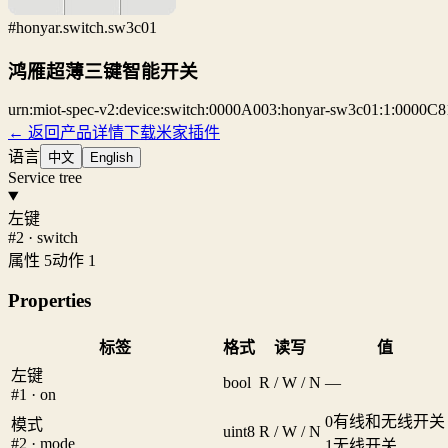
#honyar.switch.sw3c01
鸿雁超薄三键智能开关
urn:miot-spec-v2:device:switch:0000A003:honyar-sw3c01:1:0000C8
← 返回产品详情
下载米家插件
语言
中文
English
Service tree
左键
#2 · switch
属性 5
动作 1
Properties
标签
格式
读写
值
左键
bool
R / W / N
—
#1 · on
0
有线和无线开关
模式
uint8
R / W / N
#2 · mode
1
无线开关