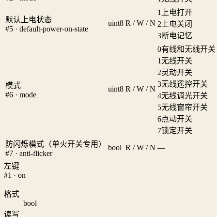
1
上电打开
默认上电状态
uint8
R / W / N
2
上电关闭
#5 · default-power-on-state
3
断电记忆
0
有线和无线开关
1
无线开关
2
灵动开关
3
无线遥控开关
模式
uint8
R / W / N
#6 · mode
4
无线调光开关
5
无线窗帘开关
6
点动开关
7
锁定开关
防闪烁模式（单火开关专用）
bool
R / W / N
—
#7 · anti-flicker
左键
#1 · on
格式
bool
读写