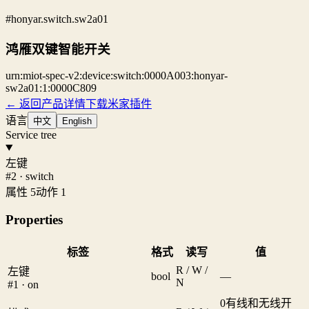
#honyar.switch.sw2a01
鸿雁双键智能开关
urn:miot-spec-v2:device:switch:0000A003:honyar-
sw2a01:1:0000C809
← 返回产品详情
下载米家插件
语言
中文
English
Service tree
左键
#2 · switch
属性 5
动作 1
Properties
标签
格式
读写
值
R / W /
左键
bool
—
N
#1 · on
0
有线和无线开