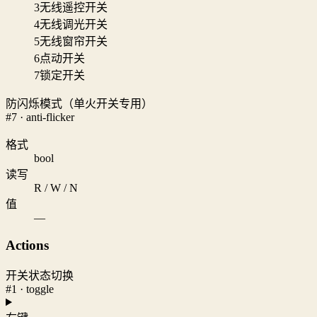
3
无线遥控开关
4
无线调光开关
5
无线窗帘开关
6
点动开关
7
锁定开关
防闪烁模式（单火开关专用）
#7 · anti-flicker
格式
bool
读写
R / W / N
值
—
Actions
开关状态切换
#1 · toggle