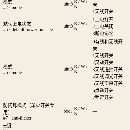
R / W /
模式
uint8
关
N
#2 · mode
1
无线开关
1
上电打开
R / W /
默认上电状态
uint8
2
上电关闭
N
#5 · default-power-on-state
3
断电记忆
0
有线和无线开
关
1
无线开关
2
灵动开关
R / W /
模式
uint8
3
无线遥控开关
N
#6 · mode
4
无线调光开关
5
无线窗帘开关
6
点动开关
7
锁定开关
防闪烁模式（单火开关专
R / W /
bool
—
用）
N
#7 · anti-flicker
左键