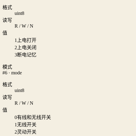
格式
uint8
读写
R / W / N
值
1
上电打开
2
上电关闭
3
断电记忆
模式
#6 · mode
格式
uint8
读写
R / W / N
值
0
有线和无线开关
1
无线开关
2
灵动开关