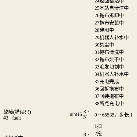
24
返回基站中
25
基站自清洁中
26
拖布拆卸中
27
拖布安装中
28
建图中
29
机器人补水中
30
集尘中
31
拖布清洗中
32
拖布烘干中
33
毛发切割中
34
机器人补水中
35
充电完成
36
回拆拖布中
37
回装拖布中
38
断点充电中
R /
故障(错误码)
uint16
0 ~ 65535，步长 1
N
#3 · fault
1
扫
2
拖
R /