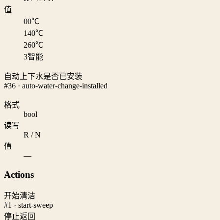
值
0
0℃
1
40℃
2
60℃
3
智能
自动上下水是否已安装
#36 · auto-water-change-installed
格式
bool
读写
R / N
值
—
Actions
开始清洁
#1 · start-sweep
停止返回