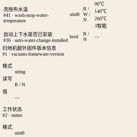
0
0℃
R /
洗拖布水温
1
40℃
uint8
W /
#41 · wash-mop-water-
2
60℃
N
temperature
3
智能
R /
自动上下水是否已安装
bool
—
N
#36 · auto-water-change-installed
扫地机额外固件版本信息
#1 · vacuum-frameware-version
格式
string
读写
R / N
值
—
工作状态
#2 · status
格式
uint8