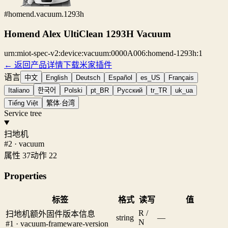
#homend.vacuum.1293h
Homend Alex UltiClean 1293H Vacuum
urn:miot-spec-v2:device:vacuum:0000A006:homend-1293h:1
← 返回产品详情
下载米家插件
语言
中文
English
Deutsch
Español
es_US
Français
Italiano
한국어
Polski
pt_BR
Русский
tr_TR
uk_ua
Tiếng Việt
繁体·台湾
Service tree
扫地机
#2 · vacuum
属性 37
动作 22
Properties
标签
格式
读写
值
R /
扫地机额外固件版本信息
string
—
N
#1 · vacuum-frameware-version