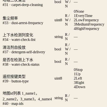
地毯二次清洁
bool
W /
—
#31 · carpet-deep-cleaning
N
0
None
R /
1
EveryTime
集尘频率
uint8
W /
2
LowFrequency
#33 · dust-arrest-frequency
N
3
MediumFrequency
4
HighFrequency
R /
上下水检测列变化
string
—
N
#34 · water-check-list
R /
清洁剂自投放
bool
W /
—
#37 · detergent-self-delivery
N
R /
是否在检测上下水
bool
—
N
#38 · water-check-status
0
Stop
1
Up
遥控按键类型
uint8
2
Left
#39 · button-type
3
Right
4
Down
地图id列表 1_name1，
R /
string
—
2_name2，3_name3，4_name4
N
#40 · map-ids