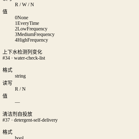
R / W / N
值
0
None
1
EveryTime
2
LowFrequency
3
MediumFrequency
4
HighFrequency
上下水检测列变化
#34 · water-check-list
格式
string
读写
R / N
值
—
清洁剂自投放
#37 · detergent-self-delivery
格式
bool