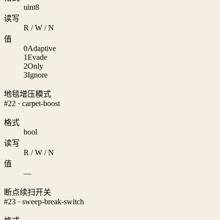
uint8
读写
R / W / N
值
0
Adaptive
1
Evade
2
Only
3
Ignore
地毯增压模式
#22 · carpet-boost
格式
bool
读写
R / W / N
值
—
断点续扫开关
#23 · sweep-break-switch