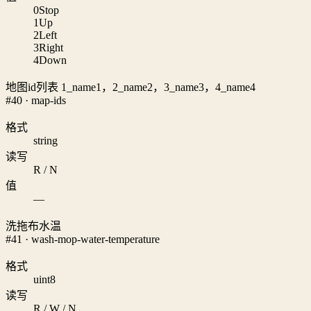
0
Stop
1
Up
2
Left
3
Right
4
Down
地图id列表 1_name1，2_name2，3_name3，4_name4
#40 · map-ids
格式
string
读写
R / N
值
—
洗拖布水温
#41 · wash-mop-water-temperature
格式
uint8
读写
R / W / N