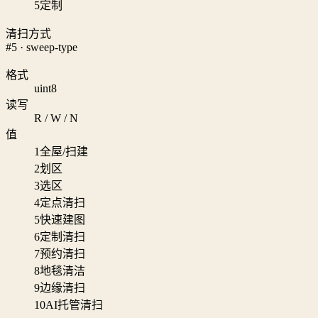
5
定制
清扫方式
#5 · sweep-type
格式
uint8
读写
R / W / N
值
1
全屋/扫建
2
划区
3
选区
4
定点清扫
5
快速建图
6
定制清扫
7
预约清扫
8
地毯清洁
9
边缘清扫
10
AI托管清扫