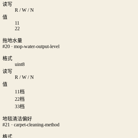
读写
R / W / N
值
1
1
2
2
拖地水量
#20 · mop-water-output-level
格式
uint8
读写
R / W / N
值
1
1档
2
2档
3
3档
地毯清洁偏好
#21 · carpet-cleaning-method
格式