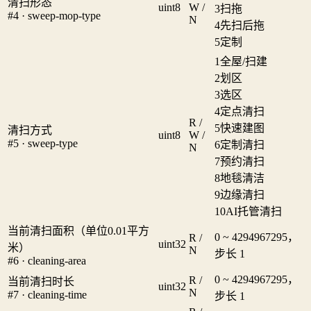
清扫形态
uint8
W /
3
扫拖
#4 · sweep-mop-type
N
4
先扫后拖
5
定制
1
全屋/扫建
2
划区
3
选区
4
定点清扫
R /
5
快速建图
清扫方式
uint8
W /
#5 · sweep-type
6
定制清扫
N
7
预约清扫
8
地毯清洁
9
边缘清扫
10
AI托管清扫
当前清扫面积（单位0.01平方
0 ~ 4294967295，
R /
uint32
米）
N
步长 1
#6 · cleaning-area
0 ~ 4294967295，
R /
当前清扫时长
uint32
N
#7 · cleaning-time
步长 1