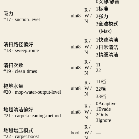
0
安静/静音
1
标准
R /
吸力
uint8
W /
2
强力
#17 · suction-level
N
3
全速模式
（Max）
1
快速清洁
R /
清扫路径偏好
uint8
W /
2
日常清洁
#18 · sweep-route
N
3
精细清洁
R /
1
1
清扫次数
uint8
W /
2
2
#19 · clean-times
N
1
1档
R /
拖地水量
uint8
W /
2
2档
#20 · mop-water-output-level
N
3
3档
0
Adaptive
R /
1
Evade
地毯清洁偏好
uint8
W /
2
Only
#21 · carpet-cleaning-method
N
3
Ignore
R /
地毯增压模式
bool
W /
—
#22 · carpet-boost
N