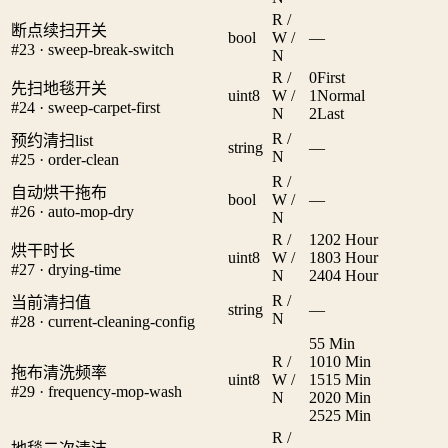
R /
断点续扫开关
bool
W /
—
#23 · sweep-break-switch
N
R /
0
First
先扫地毯开关
uint8
W /
1
Normal
#24 · sweep-carpet-first
N
2
Last
R /
预约清扫list
string
—
N
#25 · order-clean
R /
自动烘干拖布
bool
W /
—
#26 · auto-mop-dry
N
R /
120
2 Hour
烘干时长
uint8
W /
180
3 Hour
#27 · drying-time
N
240
4 Hour
R /
当前清扫值
string
—
N
#28 · current-cleaning-config
5
5 Min
R /
10
10 Min
拖布清洗频率
uint8
W /
15
15 Min
#29 · frequency-mop-wash
N
20
20 Min
25
25 Min
R /