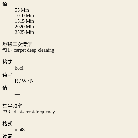
值
5
5 Min
10
10 Min
15
15 Min
20
20 Min
25
25 Min
地毯二次清洁
#31 · carpet-deep-cleaning
格式
bool
读写
R / W / N
值
—
集尘频率
#33 · dust-arrest-frequency
格式
uint8
读写