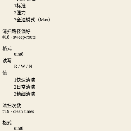
1
标准
2
强力
3
全速模式（Max）
清扫路径偏好
#18 · sweep-route
格式
uint8
读写
R / W / N
值
1
快速清洁
2
日常清洁
3
精细清洁
清扫次数
#19 · clean-times
格式
uint8