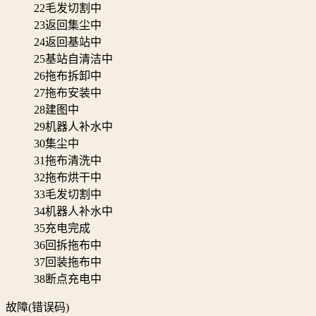
22
毛发切割中
23
返回集尘中
24
返回基站中
25
基站自清洁中
26
拖布拆卸中
27
拖布安装中
28
建图中
29
机器人补水中
30
集尘中
31
拖布清洗中
32
拖布烘干中
33
毛发切割中
34
机器人补水中
35
充电完成
36
回拆拖布中
37
回装拖布中
38
断点充电中
故障(错误码)