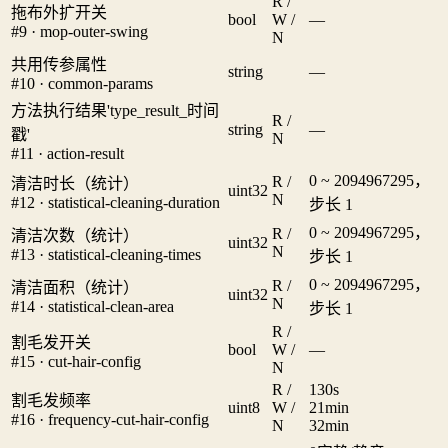
R /
拖布外扩开关
bool
W /
—
#9 · mop-outer-swing
N
共用传参属性
string
—
#10 · common-params
方法执行结果'type_result_时间
R /
string
—
戳'
N
#11 · action-result
0 ~ 2094967295，
R /
清洁时长（统计）
uint32
N
#12 · statistical-cleaning-duration
步长 1
0 ~ 2094967295，
R /
清洁次数（统计）
uint32
N
#13 · statistical-cleaning-times
步长 1
0 ~ 2094967295，
R /
清洁面积（统计）
uint32
N
#14 · statistical-clean-area
步长 1
R /
割毛发开关
bool
W /
—
#15 · cut-hair-config
N
R /
1
30s
割毛发频率
uint8
W /
2
1min
#16 · frequency-cut-hair-config
N
3
2min