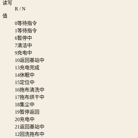
读写
R / N
值
0
等待指令
1
等待指令
6
暂停中
7
清洁中
9
充电中
10
返回基站中
13
充电完成
14
休眠中
15
定位中
16
拖布清洗中
17
拖布烘干中
18
集尘中
19
暂停返回
20
充电中
21
返回基站中
12
回洗拖布中