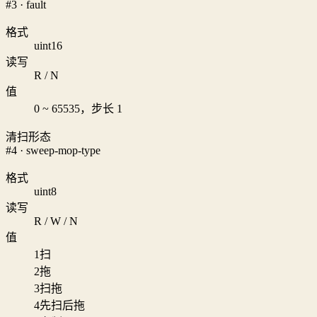
#3 · fault
格式
uint16
读写
R / N
值
0 ~ 65535，步长 1
清扫形态
#4 · sweep-mop-type
格式
uint8
读写
R / W / N
值
1
扫
2
拖
3
扫拖
4
先扫后拖