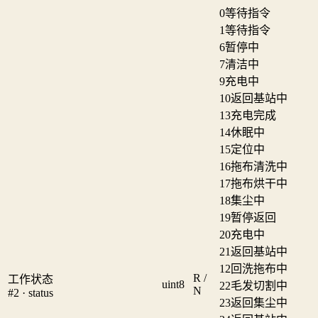
0
等待指令
1
等待指令
6
暂停中
7
清洁中
9
充电中
10
返回基站中
13
充电完成
14
休眠中
15
定位中
16
拖布清洗中
17
拖布烘干中
18
集尘中
19
暂停返回
20
充电中
21
返回基站中
12
回洗拖布中
R /
工作状态
uint8
22
毛发切割中
N
#2 · status
23
返回集尘中