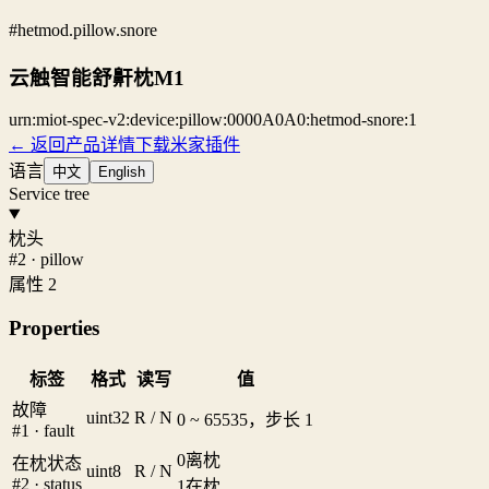
#hetmod.pillow.snore
云触智能舒鼾枕M1
urn:miot-spec-v2:device:pillow:0000A0A0:hetmod-snore:1
← 返回产品详情
下载米家插件
语言
中文
English
Service tree
枕头
#2 · pillow
属性 2
Properties
标签
格式
读写
值
故障
uint32
R / N
0 ~ 65535，步长 1
#1 · fault
0
离枕
在枕状态
uint8
R / N
#2 · status
1
在枕