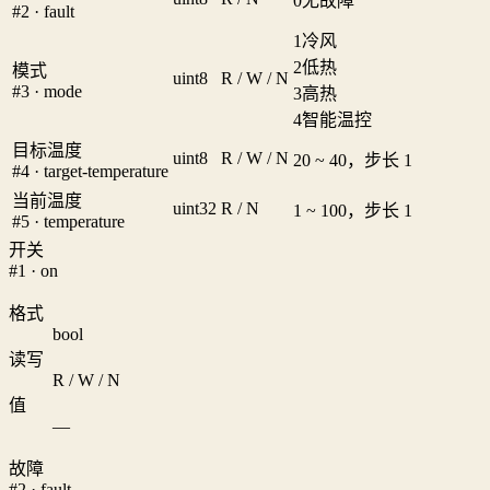
0
无故障
#2 · fault
1
冷风
2
低热
模式
uint8
R / W / N
#3 · mode
3
高热
4
智能温控
目标温度
uint8
R / W / N
20 ~ 40，步长 1
#4 · target-temperature
当前温度
uint32
R / N
1 ~ 100，步长 1
#5 · temperature
开关
#1 · on
格式
bool
读写
R / W / N
值
—
故障
#2 · fault