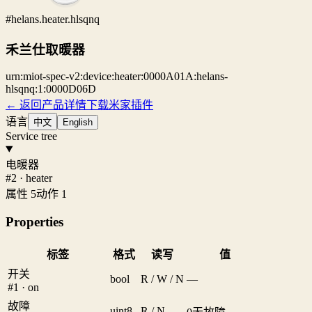
#helans.heater.hlsqnq
禾兰仕取暖器
urn:miot-spec-v2:device:heater:0000A01A:helans-
hlsqnq:1:0000D06D
← 返回产品详情
下载米家插件
语言
中文
English
Service tree
电暖器
#2 · heater
属性 5
动作 1
Properties
标签
格式
读写
值
开关
bool
R / W / N
—
#1 · on
故障
uint8
R / N