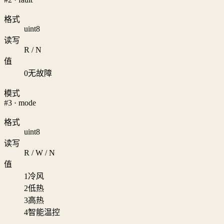
格式
uint8
读写
R / N
值
0
无故障
模式
#3 · mode
格式
uint8
读写
R / W / N
值
1
冷风
2
低热
3
高热
4
智能温控