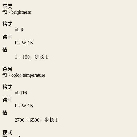
亮度
#2 · brightness
格式
uint8
读写
R / W / N
值
1 ~ 100，步长 1
色温
#3 · color-temperature
格式
uint16
读写
R / W / N
值
2700 ~ 6500，步长 1
模式