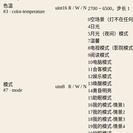
色温
uint16
R / W / N
2700 ~ 6500，步长 1
#3 · color-temperature
0
空场景（灯不在任何
4
日光
5
月光（夜间）模式
7
温馨
8
电视模式（影院模式
9
阅读模式
10
电脑模式
11
会客模式
12
娱乐模式
13
唤醒模式
模式
uint8
R / W / N
#7 · mode
14
黄昏明亮
15
助眠模式
16
我的模式-情景1
17
我的模式-情景2
18
我的模式-情景3
19
我的模式-情景4