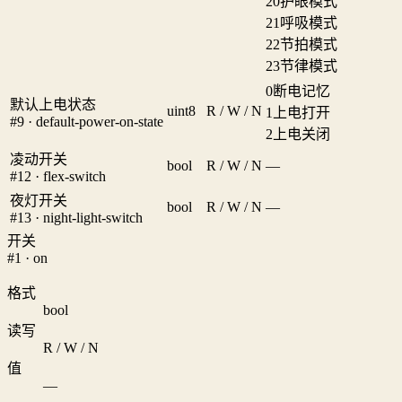
20
护眼模式
21
呼吸模式
22
节拍模式
23
节律模式
0
断电记忆
默认上电状态
uint8
R / W / N
1
上电打开
#9 · default-power-on-state
2
上电关闭
凌动开关
bool
R / W / N
—
#12 · flex-switch
夜灯开关
bool
R / W / N
—
#13 · night-light-switch
开关
#1 · on
格式
bool
读写
R / W / N
值
—