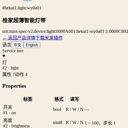
#hekai1.light.wy0a01
桂家超薄智能灯带
urn:miot-spec-v2:device:light:0000A001:hekai1-wy0a01:1:0000C80
← 返回产品详情
下载米家插件
语言
中文
English
Service tree
灯
#2 · light
属性 7
动作 4
Properties
标签
格式
读写
开关
bool
R / W / N
—
#1 · on
亮度
uint8
R / W / N
1 ~ 100，步长 1
#2 · brightness