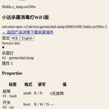
#hddz.s_lamp.uvl38w
小达杀菌消毒灯WiFi版
urn:miot-spec-v2:device:germicidal-lamp:0000A09E:hddz-uvl38w:1
← 返回产品详情
下载米家插件
语言
中文
English
Service tree
杀菌灯
#2 · germicidal-lamp
属性 5
Properties
标签
格式
读写
值
故障
uint8
R / N
0
无故障
#1 · fault
开关
bool
R / W / N
—
#2 · on