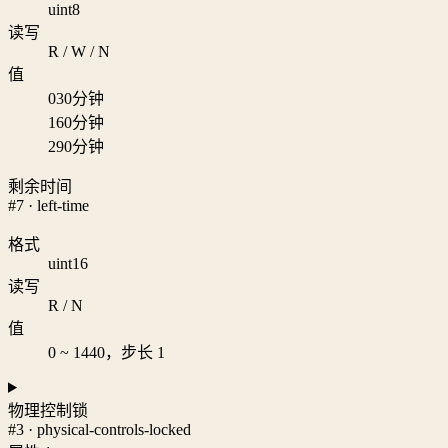
uint8
读写
R / W / N
值
0
30分钟
1
60分钟
2
90分钟
剩余时间
#7 · left-time
格式
uint16
读写
R / N
值
0 ~ 1440，步长 1
物理控制锁
#3 · physical-controls-locked