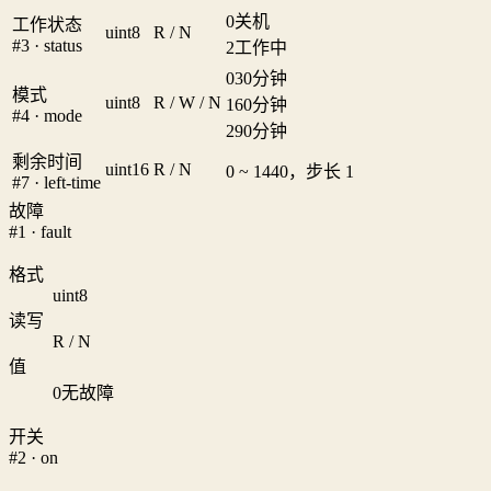
0
关机
工作状态
uint8
R / N
#3 · status
2
工作中
0
30分钟
模式
uint8
R / W / N
1
60分钟
#4 · mode
2
90分钟
剩余时间
uint16
R / N
0 ~ 1440，步长 1
#7 · left-time
故障
#1 · fault
格式
uint8
读写
R / N
值
0
无故障
开关
#2 · on