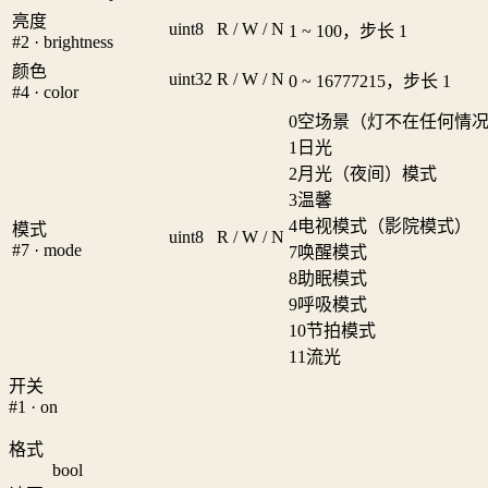
亮度
uint8
R / W / N
1 ~ 100，步长 1
#2 · brightness
颜色
uint32
R / W / N
0 ~ 16777215，步长 1
#4 · color
0
空场景（灯不在任何情
1
日光
2
月光（夜间）模式
3
温馨
4
电视模式（影院模式）
模式
uint8
R / W / N
#7 · mode
7
唤醒模式
8
助眠模式
9
呼吸模式
10
节拍模式
11
流光
开关
#1 · on
格式
bool