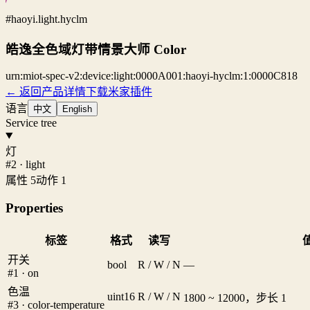
#haoyi.light.hyclm
皓逸全色域灯带情景大师 Color
urn:miot-spec-v2:device:light:0000A001:haoyi-hyclm:1:0000C818
← 返回产品详情
下载米家插件
语言
中文
English
Service tree
灯
#2 · light
属性 5
动作 1
Properties
标签
格式
读写
开关
bool
R / W / N
—
#1 · on
色温
uint16
R / W / N
1800 ~ 12000，步长 1
#3 · color-temperature