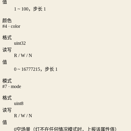
值
1 ~ 100，步长 1
颜色
#4 · color
格式
uint32
读写
R / W / N
值
0 ~ 16777215，步长 1
模式
#7 · mode
格式
uint8
读写
R / W / N
值
0
空场景（灯不在任何情况模式时，上报该属性值）