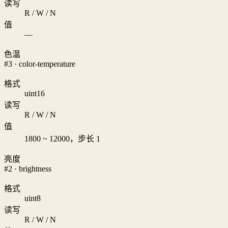
读写
R / W / N
值
—
色温
#3 · color-temperature
格式
uint16
读写
R / W / N
值
1800 ~ 12000，步长 1
亮度
#2 · brightness
格式
uint8
读写
R / W / N