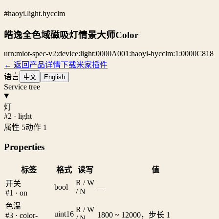
#haoyi.light.hycclm
皓逸全色域磁吸灯情景大师Color
urn:miot-spec-v2:device:light:0000A001:haoyi-hycclm:1:0000C818
← 返回产品详情
下载米家插件
语言
中文
English
Service tree
灯
#2 · light
属性 5
动作 1
Properties
标签
格式
读写
值
R / W
开关
bool
—
/ N
#1 · on
色温
R / W
uint16
1800 ~ 12000，步长 1
#3 · color-
/ N