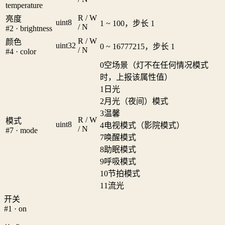
temperature
R / W
亮度
uint8
1 ~ 100，步长 1
/ N
#2 · brightness
R / W
颜色
uint32
0 ~ 16777215，步长 1
/ N
#4 · color
0
空场景（灯不在任何情况模式
时，上报该属性值）
1
日光
2
月光（夜间）模式
3
温馨
R / W
模式
uint8
4
电视模式（影院模式）
/ N
#7 · mode
7
唤醒模式
8
助眠模式
9
呼吸模式
10
节拍模式
11
流光
开关
#1 · on