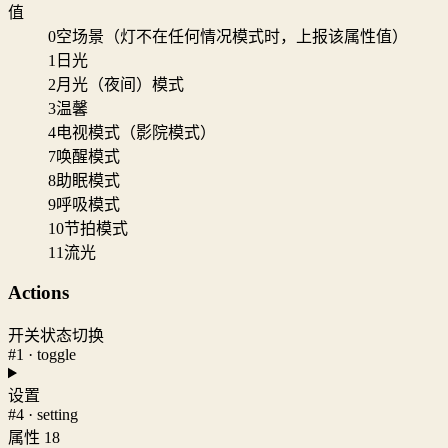
值
0
空场景（灯不在任何情况模式时，上报该属性值）
1
日光
2
月光（夜间）模式
3
温馨
4
电视模式（影院模式）
7
唤醒模式
8
助眠模式
9
呼吸模式
10
节拍模式
11
流光
Actions
开关状态切换
#1 · toggle
设置
#4 · setting
属性 18