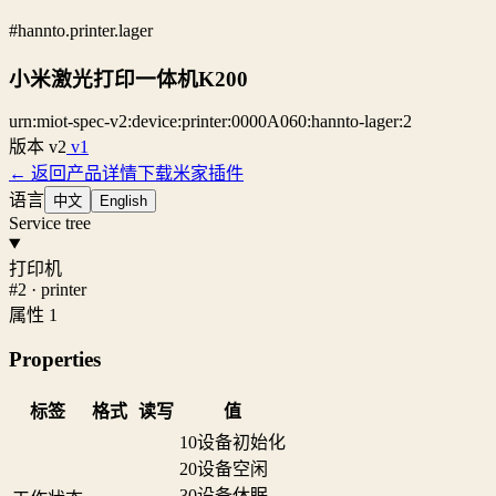
#hannto.printer.lager
小米激光打印一体机K200
urn:miot-spec-v2:device:printer:0000A060:hannto-lager:2
版本
v2
v1
← 返回产品详情
下载米家插件
语言
中文
English
Service tree
打印机
#2 · printer
属性 1
Properties
标签
格式
读写
值
10
设备初始化
20
设备空闲
30
设备休眠