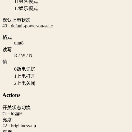
11
会客模式
12
娱乐模式
默认上电状态
#9 · default-power-on-state
格式
uint8
读写
R / W / N
值
0
断电记忆
1
上电打开
2
上电关闭
Actions
开关状态切换
#1 · toggle
亮度+
#2 · brightness-up