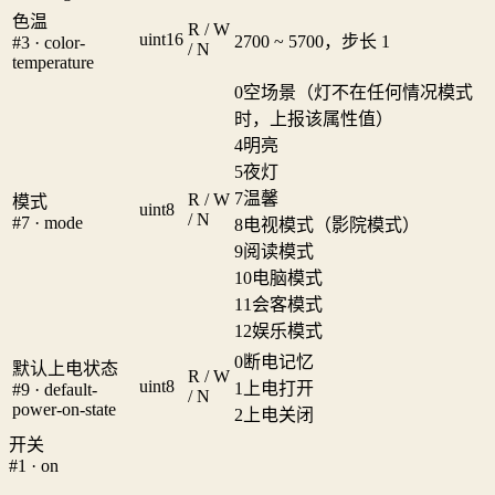
色温
R / W
uint16
2700 ~ 5700，步长 1
#3 · color-
/ N
temperature
0
空场景（灯不在任何情况模式
时，上报该属性值）
4
明亮
5
夜灯
7
温馨
R / W
模式
uint8
/ N
#7 · mode
8
电视模式（影院模式）
9
阅读模式
10
电脑模式
11
会客模式
12
娱乐模式
0
断电记忆
默认上电状态
R / W
uint8
1
上电打开
#9 · default-
/ N
power-on-state
2
上电关闭
开关
#1 · on