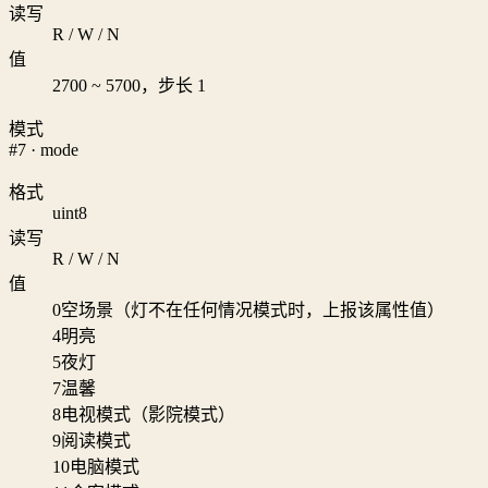
读写
R / W / N
值
2700 ~ 5700，步长 1
模式
#7 · mode
格式
uint8
读写
R / W / N
值
0
空场景（灯不在任何情况模式时，上报该属性值）
4
明亮
5
夜灯
7
温馨
8
电视模式（影院模式）
9
阅读模式
10
电脑模式