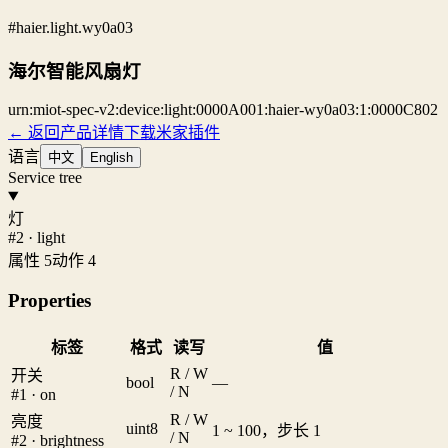
#haier.light.wy0a03
海尔智能风扇灯
urn:miot-spec-v2:device:light:0000A001:haier-wy0a03:1:0000C802
← 返回产品详情
下载米家插件
语言
中文
English
Service tree
灯
#2 · light
属性 5
动作 4
Properties
标签
格式
读写
值
R / W
开关
bool
—
/ N
#1 · on
R / W
亮度
uint8
1 ~ 100，步长 1
/ N
#2 · brightness