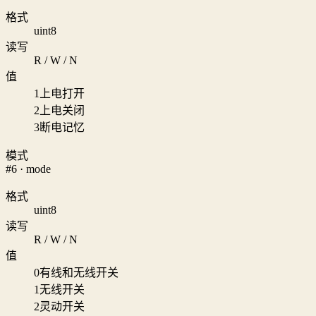
格式
uint8
读写
R / W / N
值
1
上电打开
2
上电关闭
3
断电记忆
模式
#6 · mode
格式
uint8
读写
R / W / N
值
0
有线和无线开关
1
无线开关
2
灵动开关