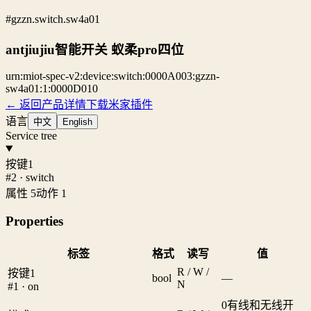
#gzzn.switch.sw4a01
antjiujiu智能开关 蚁柔pro四位
urn:miot-spec-v2:device:switch:0000A003:gzzn-
sw4a01:1:0000D010
← 返回产品详情
下载米家插件
语言
中文
English
Service tree
按键1
#2 · switch
属性 5
动作 1
Properties
标签
格式
读写
值
R / W /
按键1
bool
—
N
#1 · on
0
有线和无线开