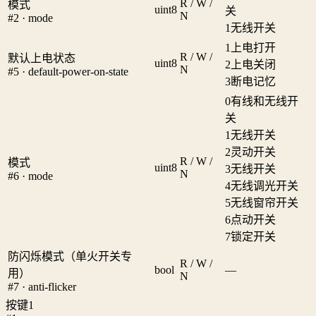
R / W /
模式
uint8
关
N
#2 · mode
1
无线开关
1
上电打开
R / W /
默认上电状态
uint8
2
上电关闭
N
#5 · default-power-on-state
3
断电记忆
0
有线和无线开
关
1
无线开关
2
灵动开关
R / W /
模式
uint8
3
无线开关
N
#6 · mode
4
无线调光开关
5
无线窗帘开关
6
点动开关
7
锁定开关
防闪烁模式（单火开关专
R / W /
bool
—
用）
N
#7 · anti-flicker
按键1