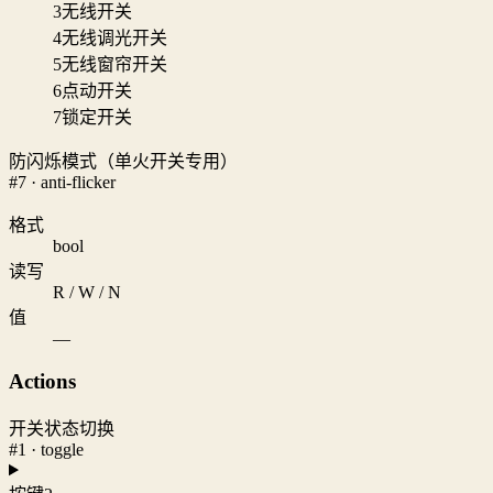
3
无线开关
4
无线调光开关
5
无线窗帘开关
6
点动开关
7
锁定开关
防闪烁模式（单火开关专用）
#7 · anti-flicker
格式
bool
读写
R / W / N
值
—
Actions
开关状态切换
#1 · toggle