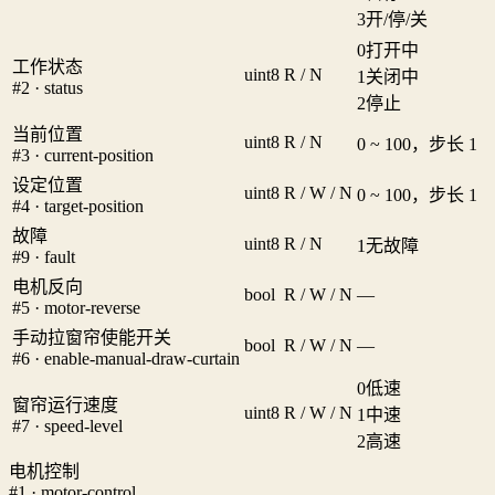
3
开/停/关
0
打开中
工作状态
uint8
R / N
1
关闭中
#2 · status
2
停止
当前位置
uint8
R / N
0 ~ 100，步长 1
#3 · current-position
设定位置
uint8
R / W / N
0 ~ 100，步长 1
#4 · target-position
故障
uint8
R / N
1
无故障
#9 · fault
电机反向
bool
R / W / N
—
#5 · motor-reverse
手动拉窗帘使能开关
bool
R / W / N
—
#6 · enable-manual-draw-curtain
0
低速
窗帘运行速度
uint8
R / W / N
1
中速
#7 · speed-level
2
高速
电机控制
#1 · motor-control