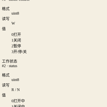
格式
uint8
读写
W
值
0
打开
1
关闭
2
暂停
3
开/停/关
工作状态
#2 · status
格式
uint8
读写
R / N
值
0
打开中
1
关闭中