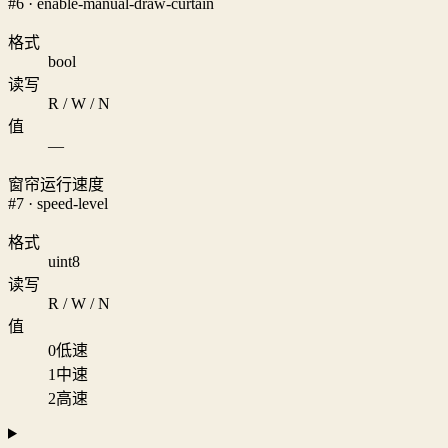
#6 · enable-manual-draw-curtain
格式
bool
读写
R / W / N
值
—
窗帘运行速度
#7 · speed-level
格式
uint8
读写
R / W / N
值
0
低速
1
中速
2
高速