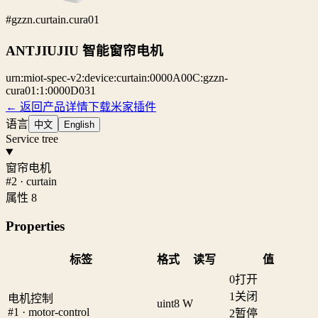
#gzzn.curtain.cura01
ANTJIUJIU 智能窗帘电机
urn:miot-spec-v2:device:curtain:0000A00C:gzzn-
cura01:1:0000D031
← 返回产品详情
下载米家插件
语言
中文
English
Service tree
窗帘电机
#2 · curtain
属性 8
Properties
标签
格式
读写
值
0
打开
1
关闭
电机控制
uint8
W
#1 · motor-control
2
暂停