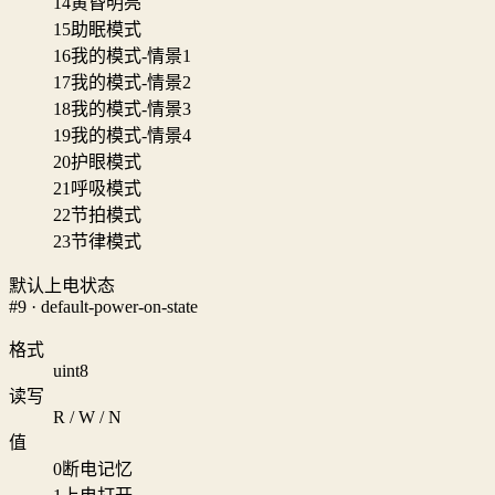
14
黄昏明亮
15
助眠模式
16
我的模式-情景1
17
我的模式-情景2
18
我的模式-情景3
19
我的模式-情景4
20
护眼模式
21
呼吸模式
22
节拍模式
23
节律模式
默认上电状态
#9 · default-power-on-state
格式
uint8
读写
R / W / N
值
0
断电记忆