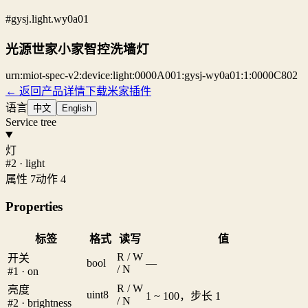
#gysj.light.wy0a01
光源世家小家智控洗墙灯
urn:miot-spec-v2:device:light:0000A001:gysj-wy0a01:1:0000C802
← 返回产品详情
下载米家插件
语言
中文
English
Service tree
灯
#2 · light
属性 7
动作 4
Properties
标签
格式
读写
值
R / W
开关
bool
—
/ N
#1 · on
R / W
亮度
uint8
1 ~ 100，步长 1
/ N
#2 · brightness