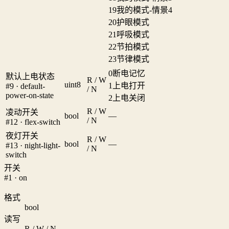
19
我的模式-情景4
20
护眼模式
21
呼吸模式
22
节拍模式
23
节律模式
0
断电记忆
默认上电状态
R / W
uint8
1
上电打开
#9 · default-
/ N
power-on-state
2
上电关闭
R / W
凌动开关
bool
—
/ N
#12 · flex-switch
夜灯开关
R / W
bool
—
#13 · night-light-
/ N
switch
开关
#1 · on
格式
bool
读写
R / W / N