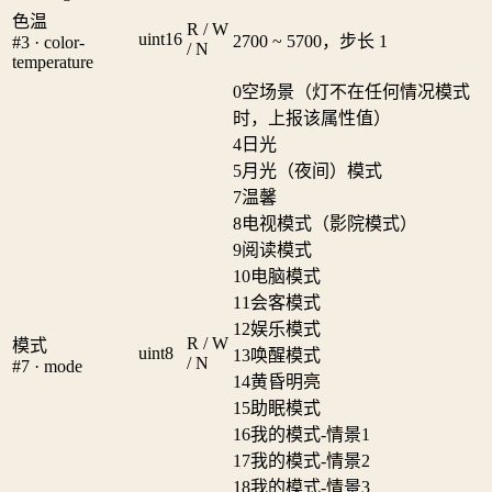
色温
R / W
uint16
2700 ~ 5700，步长 1
#3 · color-
/ N
temperature
0
空场景（灯不在任何情况模式
时，上报该属性值）
4
日光
5
月光（夜间）模式
7
温馨
8
电视模式（影院模式）
9
阅读模式
10
电脑模式
11
会客模式
12
娱乐模式
R / W
模式
uint8
13
唤醒模式
/ N
#7 · mode
14
黄昏明亮
15
助眠模式
16
我的模式-情景1
17
我的模式-情景2
18
我的模式-情景3