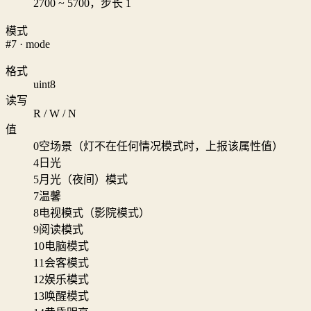
2700 ~ 5700，步长 1
模式
#7 · mode
格式
uint8
读写
R / W / N
值
0
空场景（灯不在任何情况模式时，上报该属性值）
4
日光
5
月光（夜间）模式
7
温馨
8
电视模式（影院模式）
9
阅读模式
10
电脑模式
11
会客模式
12
娱乐模式
13
唤醒模式