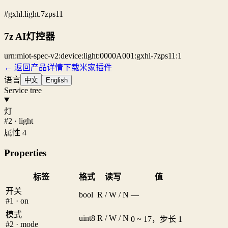
#gxhl.light.7zps11
7z AI灯控器
urn:miot-spec-v2:device:light:0000A001:gxhl-7zps11:1
← 返回产品详情
下载米家插件
语言
中文
English
Service tree
灯
#2 · light
属性 4
Properties
标签
格式
读写
值
开关
bool
R / W / N
—
#1 · on
模式
uint8
R / W / N
0 ~ 17，步长 1
#2 · mode