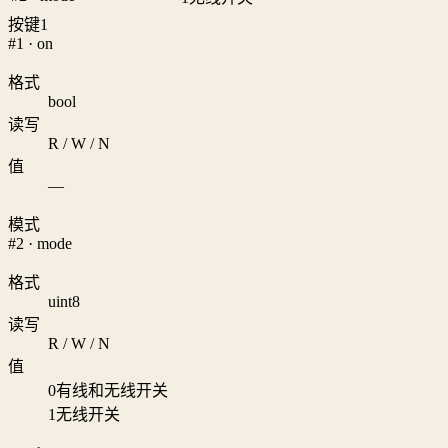
按键1
#1 · on
格式
bool
读写
R / W / N
值
—
模式
#2 · mode
格式
uint8
读写
R / W / N
值
0
有线和无线开关
1
无线开关