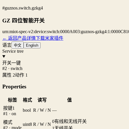
#guznos.switch.gzkg4
GZ 四位智能开关
urn:miot-spec-v2:device:switch:0000A003:guznos-gzkg4:1:0000C81
← 返回产品详情
下载米家插件
语言
中文
English
Service tree
开关一键
#2 · switch
属性 2
动作 1
Properties
标签
格式
读写
值
按键1
bool
R / W / N
—
#1 · on
0
有线和无线开关
模式
uint8
R / W / N
#2 · mode
1
无线开关