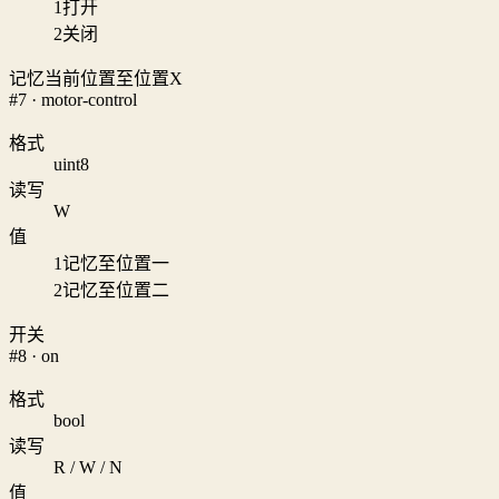
1
打开
2
关闭
记忆当前位置至位置X
#7 · motor-control
格式
uint8
读写
W
值
1
记忆至位置一
2
记忆至位置二
开关
#8 · on
格式
bool
读写
R / W / N
值