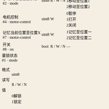
uint8
R / W / N
1
移动至位置1
#2 · mode
2
移动至位置2
0
暂停
电机控制
uint8
W
1
打开
#4 · motor-control
2
关闭
1
记忆至位置一
记忆当前位置至位置X
uint8
W
#7 · motor-control
2
记忆至位置二
开关
bool
R / W / N
—
#8 · on
童锁状态
#1 · mode
格式
uint8
读写
R / W / N
值
0
解锁
1
锁定