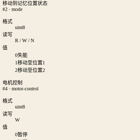
移动到记忆位置状态
#2 · mode
格式
uint8
读写
R / W / N
值
0
失能
1
移动至位置1
2
移动至位置2
电机控制
#4 · motor-control
格式
uint8
读写
W
值
0
暂停