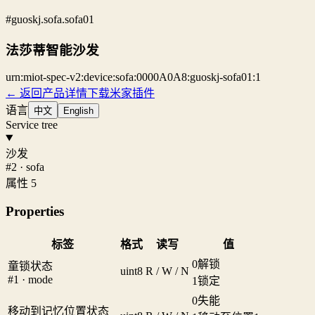
#guoskj.sofa.sofa01
法莎蒂智能沙发
urn:miot-spec-v2:device:sofa:0000A0A8:guoskj-sofa01:1
← 返回产品详情
下载米家插件
语言
中文
English
Service tree
沙发
#2 · sofa
属性 5
Properties
标签
格式
读写
值
0
解锁
童锁状态
uint8
R / W / N
#1 · mode
1
锁定
0
失能
移动到记忆位置状态