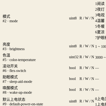
1
阅读
2
夜灯
3
电视
模式
uint8
R / W / N
4
温馨
#2 · mode
5
冬暖
6
夏凉
7
护眼
亮度
uint8
R / W / N
1 ~ 1
#3 · brightness
色温
uint32
R / W / N
3000 
#5 · color-temperature
凌动开关
bool
R / W / N
—
#6 · flex-switch
助眠模式
bool
R / W / N
—
#7 · sleep-aid-mode
唤醒模式
bool
R / W / N
—
#8 · wake-up-mode
0
上电
默认上电状态
uint8
R / W / N
#9 · default-power-on-state
1
上电