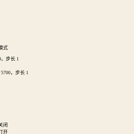
模式
00，步长 1
~ 5700，步长 1
关闭
打开