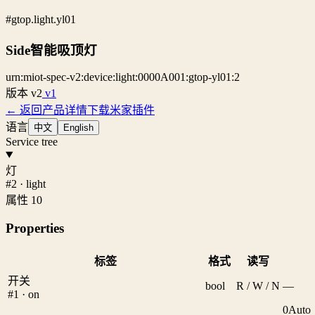
#gtop.light.yl01
Side智能吸顶灯
urn:miot-spec-v2:device:light:0000A001:gtop-yl01:2
版本
v2
v1
← 返回产品详情
下载米家插件
语言
中文
English
Service tree
灯
#2 · light
属性 10
Properties
标签
格式
读写
开关
bool
R / W / N
—
#1 · on
0
Auto