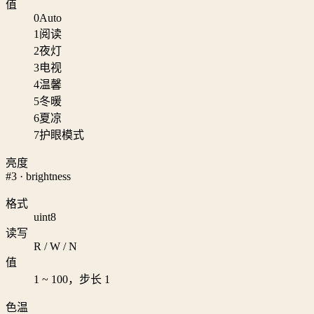
值
0
Auto
1
阅读
2
夜灯
3
电视
4
温馨
5
冬暖
6
夏凉
7
护眼模式
亮度
#3 · brightness
格式
uint8
读写
R / W / N
值
1 ~ 100，步长 1
色温