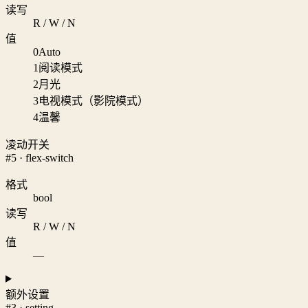
读写
R / W / N
值
0
Auto
1
阅读模式
2
月光
3
电视模式（影院模式）
4
温馨
凌动开关
#5 · flex-switch
格式
bool
读写
R / W / N
值
—
额外设置
#3 · setting