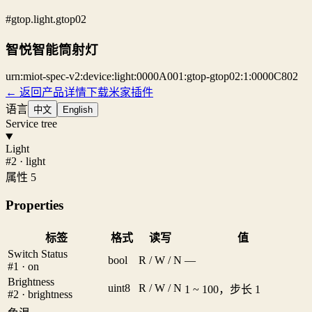
#gtop.light.gtop02
智悦智能筒射灯
urn:miot-spec-v2:device:light:0000A001:gtop-gtop02:1:0000C802
← 返回产品详情
下载米家插件
语言
中文
English
Service tree
Light
#2 · light
属性 5
Properties
标签
格式
读写
值
Switch Status
bool
R / W / N
—
#1 · on
Brightness
uint8
R / W / N
1 ~ 100，步长 1
#2 · brightness