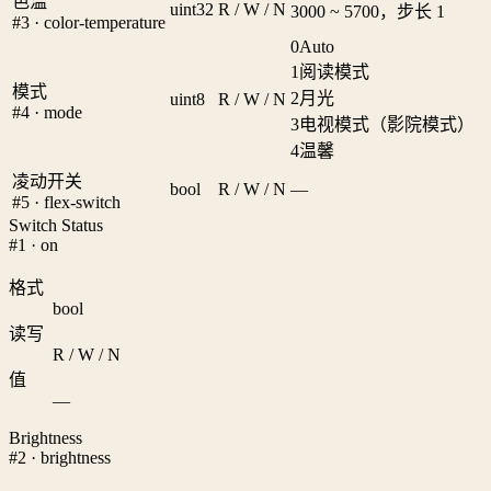
色温
uint32
R / W / N
3000 ~ 5700，步长 1
#3 · color-temperature
0
Auto
1
阅读模式
模式
2
月光
uint8
R / W / N
#4 · mode
3
电视模式（影院模式）
4
温馨
凌动开关
bool
R / W / N
—
#5 · flex-switch
Switch Status
#1 · on
格式
bool
读写
R / W / N
值
—
Brightness
#2 · brightness