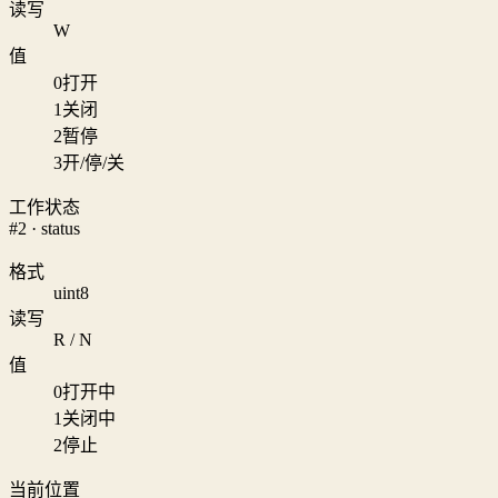
读写
W
值
0
打开
1
关闭
2
暂停
3
开/停/关
工作状态
#2 · status
格式
uint8
读写
R / N
值
0
打开中
1
关闭中
2
停止
当前位置