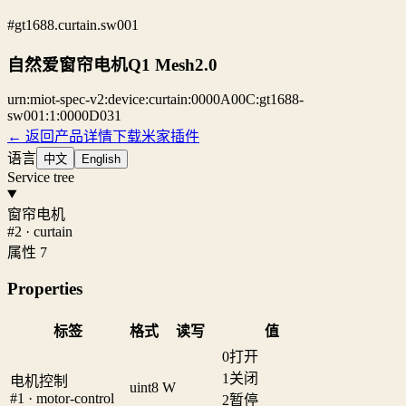
#gt1688.curtain.sw001
自然爱窗帘电机Q1 Mesh2.0
urn:miot-spec-v2:device:curtain:0000A00C:gt1688-
sw001:1:0000D031
← 返回产品详情
下载米家插件
语言
中文
English
Service tree
窗帘电机
#2 · curtain
属性 7
Properties
标签
格式
读写
值
0
打开
1
关闭
电机控制
uint8
W
#1 · motor-control
2
暂停