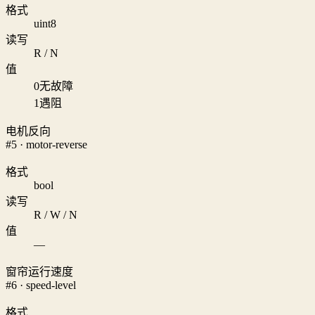
格式
uint8
读写
R / N
值
0
无故障
1
遇阻
电机反向
#5 · motor-reverse
格式
bool
读写
R / W / N
值
—
窗帘运行速度
#6 · speed-level
格式