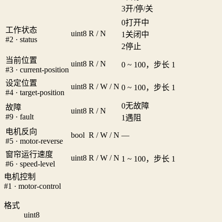
3
开/停/关
0
打开中
工作状态
uint8
R / N
1
关闭中
#2 · status
2
停止
当前位置
uint8
R / N
0 ~ 100，步长 1
#3 · current-position
设定位置
uint8
R / W / N
0 ~ 100，步长 1
#4 · target-position
0
无故障
故障
uint8
R / N
#9 · fault
1
遇阻
电机反向
bool
R / W / N
—
#5 · motor-reverse
窗帘运行速度
uint8
R / W / N
1 ~ 100，步长 1
#6 · speed-level
电机控制
#1 · motor-control
格式
uint8