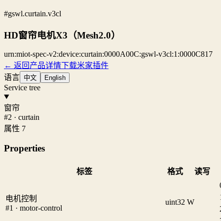
#gswl.curtain.v3cl
HD窗帘电机X3（Mesh2.0）
urn:miot-spec-v2:device:curtain:0000A00C:gswl-v3cl:1:0000C817
← 返回产品详情
下载米家插件
语言
中文
English
Service tree
窗帘
#2 · curtain
属性 7
Properties
标签
格式
读写
电机控制
uint32
W
#1 · motor-control