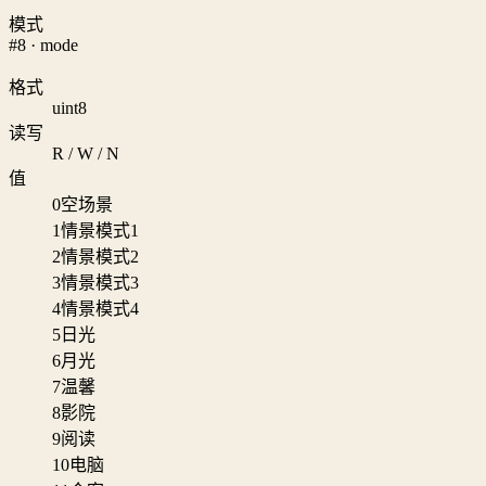
模式
#8 · mode
格式
uint8
读写
R / W / N
值
0
空场景
1
情景模式1
2
情景模式2
3
情景模式3
4
情景模式4
5
日光
6
月光
7
温馨
8
影院
9
阅读
10
电脑