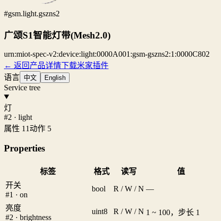
#gsm.light.gszns2
广颂S1智能灯带(Mesh2.0)
urn:miot-spec-v2:device:light:0000A001:gsm-gszns2:1:0000C802
← 返回产品详情
下载米家插件
语言
中文
English
Service tree
灯
#2 · light
属性 11
动作 5
Properties
标签
格式
读写
值
开关
bool
R / W / N
—
#1 · on
亮度
uint8
R / W / N
1 ~ 100，步长 1
#2 · brightness