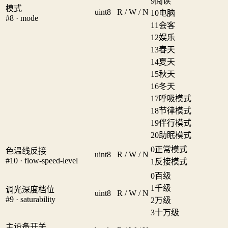
9
阅读
模式
uint8
R / W / N
10
电脑
#8 · mode
11
会客
12
娱乐
13
春天
14
夏天
15
秋天
16
冬天
17
呼吸模式
18
节律模式
19
伴行模式
20
助眠模式
0
正常模式
色温线反接
uint8
R / W / N
#10 · flow-speed-level
1
反接模式
0
百级
1
千级
调光深度档位
uint8
R / W / N
#9 · saturability
2
万级
3
十万级
主设备开关