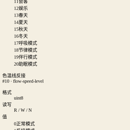
11
会客
12
娱乐
13
春天
14
夏天
15
秋天
16
冬天
17
呼吸模式
18
节律模式
19
伴行模式
20
助眠模式
色温线反接
#10 · flow-speed-level
格式
uint8
读写
R / W / N
值
0
正常模式