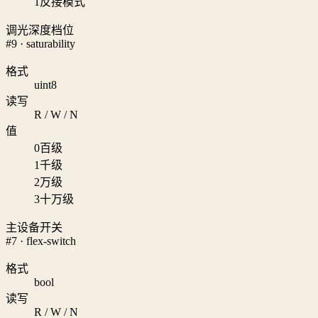
1
反接模式
调光深度档位
#9 · saturability
格式
uint8
读写
R / W / N
值
0
百级
1
千级
2
万级
3
十万级
主设备开关
#7 · flex-switch
格式
bool
读写
R / W / N