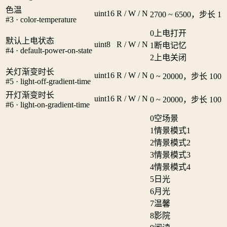
色温
uint16
R / W / N
2700 ~ 6500，步长 1
#3 · color-temperature
0
上电打开
默认上电状态
uint8
R / W / N
1
断电记忆
#4 · default-power-on-state
2
上电关闭
关灯渐变时长
uint16
R / W / N
0 ~ 20000，步长 100
#5 · light-off-gradient-time
开灯渐变时长
uint16
R / W / N
0 ~ 20000，步长 100
#6 · light-on-gradient-time
0
空场景
1
情景模式1
2
情景模式2
3
情景模式3
4
情景模式4
5
日光
6
月光
7
温馨
8
影院