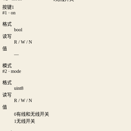
按键1
#1 · on
格式
bool
读写
R / W / N
值
—
模式
#2 · mode
格式
uint8
读写
R / W / N
值
0
有线和无线开关
1
无线开关