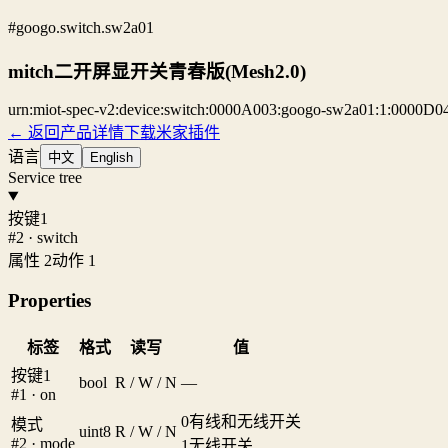
#googo.switch.sw2a01
mitch二开屏显开关青春版(Mesh2.0)
urn:miot-spec-v2:device:switch:0000A003:googo-sw2a01:1:0000D0
← 返回产品详情
下载米家插件
语言
中文
English
Service tree
按键1
#2 · switch
属性 2
动作 1
Properties
标签
格式
读写
值
按键1
bool
R / W / N
—
#1 · on
0
有线和无线开关
模式
uint8
R / W / N
#2 · mode
1
无线开关