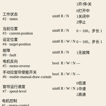
3
开/停/关
0
打开中
工作状态
uint8
R / N
1
关闭中
#2 · status
2
停止
当前位置
uint8
R / N
0 ~ 100，步长 1
#3 · current-position
设定位置
uint8
R / W / N
0 ~ 100，步长 1
#4 · target-position
故障
uint8
R / N
1
无故障
#9 · fault
电机反向
bool
R / W / N
—
#5 · motor-reverse
手动拉窗帘使能开关
bool
R / W / N
—
#6 · enable-manual-draw-curtain
0
低速
窗帘运行速度
uint8
R / W / N
1
中速
#7 · speed-level
2
高速
电机控制
#1 · motor-control