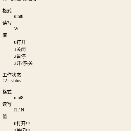
格式
uint8
读写
W
值
0
打开
1
关闭
2
暂停
3
开/停/关
工作状态
#2 · status
格式
uint8
读写
R / N
值
0
打开中
1
关闭中