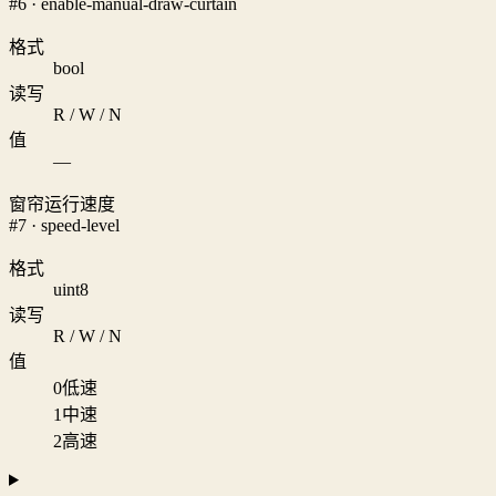
#6 · enable-manual-draw-curtain
格式
bool
读写
R / W / N
值
—
窗帘运行速度
#7 · speed-level
格式
uint8
读写
R / W / N
值
0
低速
1
中速
2
高速