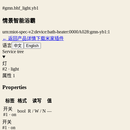
#gmn.bhf_light.yb1
情景智能浴霸
urn:miot-spec-v2:device:bath-heater:0000A028:gmn-yb1:1
← 返回产品详情
下载米家插件
语言
中文
English
Service tree
灯
#2 · light
属性 1
Properties
标签
格式
读写
值
开关
bool
R / W / N
—
#1 · on
开关
#1 · on