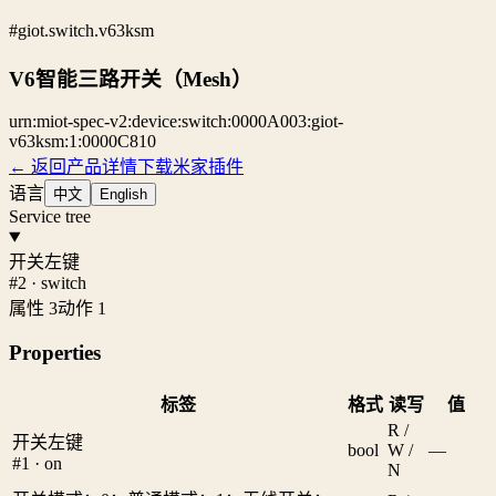
#giot.switch.v63ksm
V6智能三路开关（Mesh）
urn:miot-spec-v2:device:switch:0000A003:giot-
v63ksm:1:0000C810
← 返回产品详情
下载米家插件
语言
中文
English
Service tree
开关左键
#2 · switch
属性 3
动作 1
Properties
标签
格式
读写
值
R /
开关左键
bool
W /
—
#1 · on
N