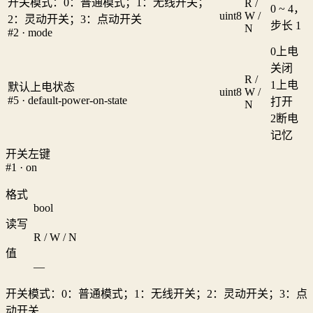
开关模式：0：普通模式；1：无线开关；
R /
0 ~ 4，
uint8
W /
2：灵动开关；3：点动开关
步长 1
N
#2 · mode
0
上电
关闭
R /
1
上电
默认上电状态
uint8
W /
#5 · default-power-on-state
打开
N
2
断电
记忆
开关左键
#1 · on
格式
bool
读写
R / W / N
值
—
开关模式：0：普通模式；1：无线开关；2：灵动开关；3：点
动开关