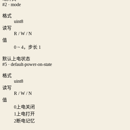
#2 · mode
格式
uint8
读写
R / W / N
值
0 ~ 4，步长 1
默认上电状态
#5 · default-power-on-state
格式
uint8
读写
R / W / N
值
0
上电关闭
1
上电打开
2
断电记忆