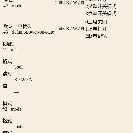
模式
uint8
R / W / N
#2 · mode
2
灵动开关模式
3
点动开关模式
0
上电关闭
默认上电状态
uint8
R / W / N
1
上电打开
#3 · default-power-on-state
2
断电记忆
按键1
#1 · on
格式
bool
读写
R / W / N
值
—
模式
#2 · mode
格式
uint8