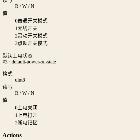
读写
R / W / N
值
0
普通开关模式
1
无线开关
2
灵动开关模式
3
点动开关模式
默认上电状态
#3 · default-power-on-state
格式
uint8
读写
R / W / N
值
0
上电关闭
1
上电打开
2
断电记忆
Actions