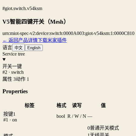
#giot.switch.v54ksm
V5智能四键开关（Mesh）
urn:miot-spec-v2:device:switch:0000A003:giot-v54ksm:1:0000C810
← 返回产品详情
下载米家插件
语言
中文
English
Service tree
开关一键
#2 · switch
属性 3
动作 1
Properties
标签
格式
读写
值
按键1
bool
R / W / N
—
#1 · on
0
普通开关模式
1
无线开关