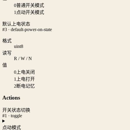
0
普通开关模式
1
点动开关模式
默认上电状态
#3 · default-power-on-state
格式
uint8
读写
R / W / N
值
0
上电关闭
1
上电打开
2
断电记忆
Actions
开关状态切换
#1 · toggle
点动模式