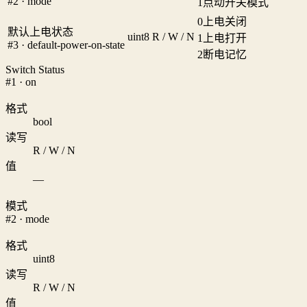
#2 · mode
1
点动开关模式
0
上电关闭
默认上电状态
uint8
R / W / N
1
上电打开
#3 · default-power-on-state
2
断电记忆
Switch Status
#1 · on
格式
bool
读写
R / W / N
值
—
模式
#2 · mode
格式
uint8
读写
R / W / N
值