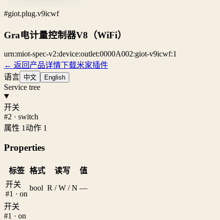
#giot.plug.v9icwf
Gra电计量控制器V8（WiFi）
urn:miot-spec-v2:device:outlet:0000A002:giot-v9icwf:1
← 返回产品详情
下载米家插件
语言
中文
English
Service tree
开关
#2 · switch
属性 1
动作 1
Properties
标签
格式
读写
值
开关
bool
R / W / N
—
#1 · on
开关
#1 · on