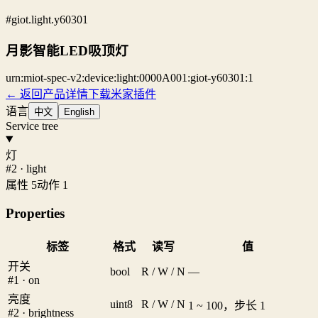
#giot.light.y60301
月影智能LED吸顶灯
urn:miot-spec-v2:device:light:0000A001:giot-y60301:1
← 返回产品详情
下载米家插件
语言
中文
English
Service tree
灯
#2 · light
属性 5
动作 1
Properties
标签
格式
读写
值
开关
bool
R / W / N
—
#1 · on
亮度
uint8
R / W / N
1 ~ 100，步长 1
#2 · brightness