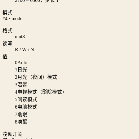
2700 ~ 6500，步长 1
模式
#4 · mode
格式
uint8
读写
R / W / N
值
0
Auto
1
日光
2
月光（夜间）模式
3
温馨
4
电视模式（影院模式）
5
阅读模式
6
电脑模式
7
助眠
8
唤醒
凌动开关