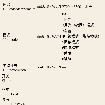
色温
uint32
R / W / N
2700 ~ 6500，步长 1
#3 · color-temperature
0
Auto
1
日光
2
月光（夜间）模式
3
温馨
模式
4
电视模式（影院模式）
uint8
R / W / N
#4 · mode
5
阅读模式
6
电脑模式
7
助眠
8
唤醒
凌动开关
bool
R / W / N
—
#5 · flex-switch
开关
#1 · on
格式
bool
读写
R / W / N