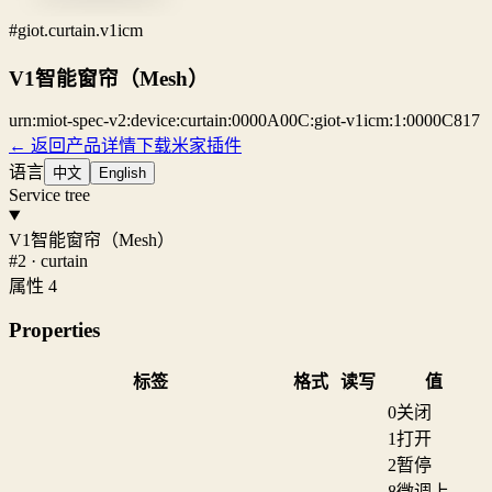
#giot.curtain.v1icm
V1智能窗帘（Mesh）
urn:miot-spec-v2:device:curtain:0000A00C:giot-v1icm:1:0000C817
← 返回产品详情
下载米家插件
语言
中文
English
Service tree
V1智能窗帘（Mesh）
#2 · curtain
属性 4
Properties
标签
格式
读写
值
0
关闭
1
打开
2
暂停
8
微调上