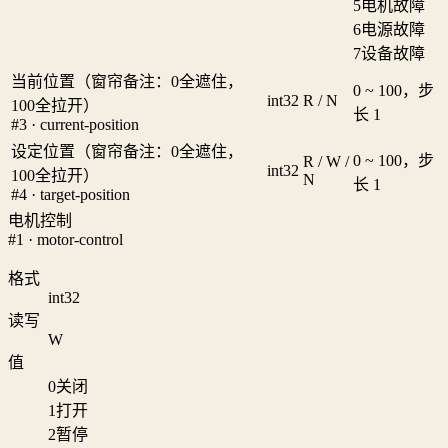
5
电机故障
6
电源故障
7
设备故障
当前位置（窗帘备注：0全遮住，
0 ~ 100，步
int32
R / N
100全拉开）
长 1
#3 · current-position
设定位置（窗帘备注：0全遮住，
0 ~ 100，步
R / W /
int32
100全拉开）
N
长 1
#4 · target-position
电机控制
#1 · motor-control
格式
int32
读写
W
值
0
关闭
1
打开
2
暂停