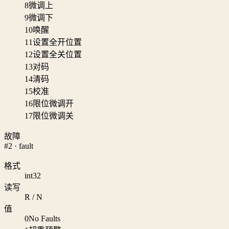
8
微调上
9
微调下
10
唤醒
11
设置全开位置
12
设置全关位置
13
对码
14
清码
15
校准
16
限位微调开
17
限位微调关
故障
#2 · fault
格式
int32
读写
R / N
值
0
No Faults