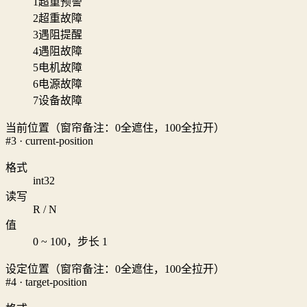
1
超重预警
2
超重故障
3
遇阻提醒
4
遇阻故障
5
电机故障
6
电源故障
7
设备故障
当前位置（窗帘备注：0全遮住，100全拉开）
#3 · current-position
格式
int32
读写
R / N
值
0 ~ 100，步长 1
设定位置（窗帘备注：0全遮住，100全拉开）
#4 · target-position