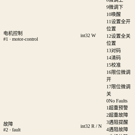
9
微调下
10
唤醒
11
设置全开
位置
电机控制
int32
W
12
设置全关
#1 · motor-control
位置
13
对码
14
清码
15
校准
16
限位微调
开
17
限位微调
关
0
No Faults
1
超重预警
2
超重故障
3
遇阻提醒
故障
int32
R / N
4
遇阻故障
#2 · fault