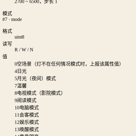
2700 ~ 6500，步长 1
模式
#7 · mode
格式
uint8
读写
R / W / N
值
0
空场景（灯不在任何情况模式时，上报该属性值）
4
日光
5
月光（夜间）模式
7
温馨
8
电视模式（影院模式）
9
阅读模式
10
电脑模式
11
会客模式
12
娱乐模式
13
唤醒模式