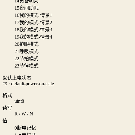
14
黄昏明亮
15
夜间助眠
16
我的模式-情景1
17
我的模式-情景2
18
我的模式-情景3
19
我的模式-情景4
20
护眼模式
21
呼吸模式
22
节拍模式
23
节律模式
默认上电状态
#9 · default-power-on-state
格式
uint8
读写
R / W / N
值
0
断电记忆