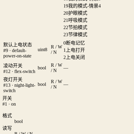
19
我的模式-情景4
20
护眼模式
21
呼吸模式
22
节拍模式
23
节律模式
0
断电记忆
默认上电状态
R / W
uint8
1
上电打开
#9 · default-
/ N
power-on-state
2
上电关闭
R / W
凌动开关
bool
—
/ N
#12 · flex-switch
夜灯开关
R / W
bool
—
#13 · night-light-
/ N
switch
开关
#1 · on
格式
bool
读写
R / W / N