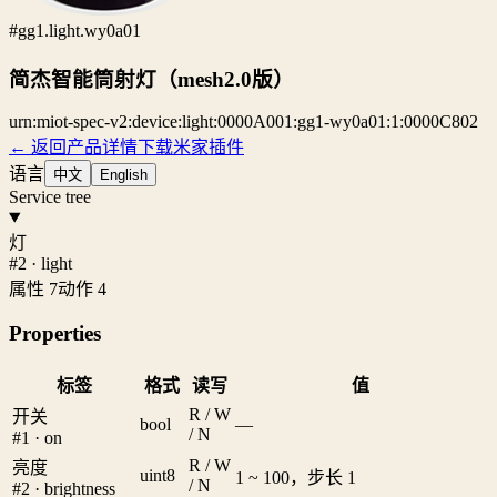
#gg1.light.wy0a01
简杰智能筒射灯（mesh2.0版）
urn:miot-spec-v2:device:light:0000A001:gg1-wy0a01:1:0000C802
← 返回产品详情
下载米家插件
语言
中文
English
Service tree
灯
#2 · light
属性 7
动作 4
Properties
标签
格式
读写
值
R / W
开关
bool
—
/ N
#1 · on
R / W
亮度
uint8
1 ~ 100，步长 1
/ N
#2 · brightness