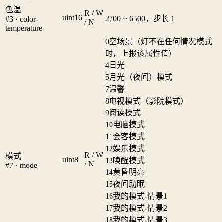
色温
R / W
uint16
2700 ~ 6500，步长 1
#3 · color-
/ N
temperature
0
空场景（灯不在任何情况模式
时，上报该属性值）
4
日光
5
月光（夜间）模式
7
温馨
8
电视模式（影院模式）
9
阅读模式
10
电脑模式
11
会客模式
12
娱乐模式
R / W
模式
uint8
13
唤醒模式
/ N
#7 · mode
14
黄昏明亮
15
夜间助眠
16
我的模式-情景1
17
我的模式-情景2
18
我的模式-情景3