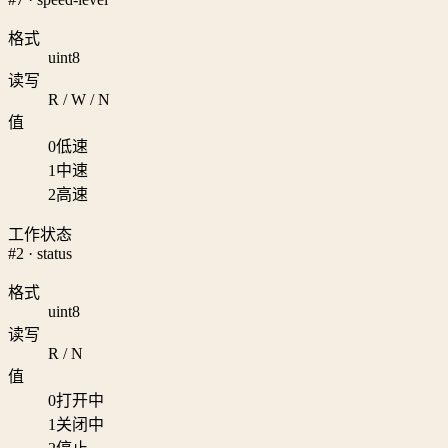
格式
uint8
读写
R / W / N
值
0
低速
1
中速
2
高速
工作状态
#2 · status
格式
uint8
读写
R / N
值
0
打开中
1
关闭中