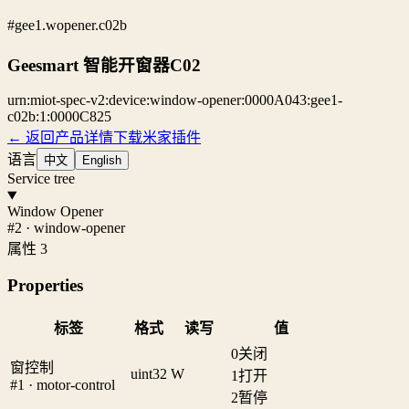
#gee1.wopener.c02b
Geesmart 智能开窗器C02
urn:miot-spec-v2:device:window-opener:0000A043:gee1-
c02b:1:0000C825
← 返回产品详情
下载米家插件
语言
中文
English
Service tree
Window Opener
#2 · window-opener
属性 3
Properties
标签
格式
读写
值
0
关闭
窗控制
uint32
W
1
打开
#1 · motor-control
2
暂停